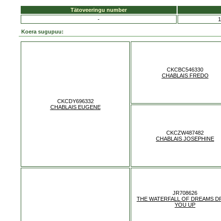
Tätoveeringu number
-
1
Koera sugupuu:
CKCBC546330
CHABLAIS FREDO
CKCDY696332
CHABLAIS EUGENE
CKCZW487482
CHABLAIS JOSEPHINE
JR708626
THE WATERFALL OF DREAMS D
YOU UP