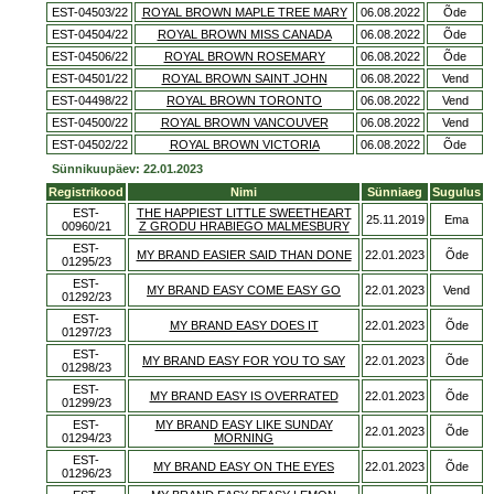
EST-04503/22
ROYAL BROWN MAPLE TREE MARY
06.08.2022
Õde
EST-04504/22
ROYAL BROWN MISS CANADA
06.08.2022
Õde
EST-04506/22
ROYAL BROWN ROSEMARY
06.08.2022
Õde
EST-04501/22
ROYAL BROWN SAINT JOHN
06.08.2022
Vend
EST-04498/22
ROYAL BROWN TORONTO
06.08.2022
Vend
EST-04500/22
ROYAL BROWN VANCOUVER
06.08.2022
Vend
EST-04502/22
ROYAL BROWN VICTORIA
06.08.2022
Õde
Sünnikuupäev: 22.01.2023
Registrikood
Nimi
Sünniaeg
Sugulus
EST-
THE HAPPIEST LITTLE SWEETHEART
25.11.2019
Ema
00960/21
Z GRODU HRABIEGO MALMESBURY
EST-
MY BRAND EASIER SAID THAN DONE
22.01.2023
Õde
01295/23
EST-
MY BRAND EASY COME EASY GO
22.01.2023
Vend
01292/23
EST-
MY BRAND EASY DOES IT
22.01.2023
Õde
01297/23
EST-
MY BRAND EASY FOR YOU TO SAY
22.01.2023
Õde
01298/23
EST-
MY BRAND EASY IS OVERRATED
22.01.2023
Õde
01299/23
EST-
MY BRAND EASY LIKE SUNDAY
22.01.2023
Õde
01294/23
MORNING
EST-
MY BRAND EASY ON THE EYES
22.01.2023
Õde
01296/23