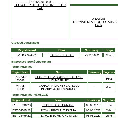
BCU122-015068
THE WATERFALL OF DREAMS TO LEX
FATI
JR708003
THE WATERFALL OF DREAMS CA
LADY
Otsesed sugulased:
Registrikood
Nimi
Sünniaeg
Sugu
LV-LBR-3740/23
HARVEY LEX FATI
25.11.2022
Vend
Isapoolsed poolõed/vennad:
Sünnikuupäev: -
Registrikood
Nimi
Sünniaeg
Sugulus
PKR.VIII-
PEGGY SUE Z GRODU HRABIEGO
-
Ema
33567
MALMESBURY
PKR.VIII-
CANADIAN MICKEY Z GRODU
-
Vend
47146
HRABIEGO MALMESBURY
Sünnikuupäev: 06.08.2022
Registrikood
Nimi
Sünniaeg
Sugulus
EST-01690/20
TEQUILLA BELLA MARE
08.03.2019
Ema
EST-04505/22
ROYAL BROWN EUGENIA
06.08.2022
Õde
EST-04499/22
ROYAL BROWN KINGSTON
06.08.2022
Vend