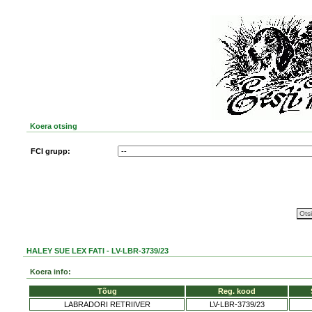
Koera otsing
FCI grupp:
HALEY SUE LEX FATI - LV-LBR-3739/23
Koera info:
Tõug
Reg. kood
LABRADORI RETRIIVER
LV-LBR-3739/23