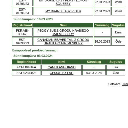
EST-
MY BRAND EASY PEASY LEMON
22.01.2023
Vend
01293/23
SQUEEZY
EST-
MY BRAND EASY RIDER
22.01.2023
Vend
01291/23
Sünnikuupäev: 16.03.2023
Registrikood
Nimi
Sünniaeg
Sugulus
PKR.VIII-
PEGGY SUE Z GRODU HRABIEGO
-
Ema
33567
MALMESBURY
EST-
CANADIAN BEAVER TAIL Z GRODU
16.03.2023
Õde
04090/23
HRABIEGO MALMESBURY
Emapoolsed poolõed/vennad:
Sünnikuupäev: 03.03.2024
Registrikood
Nimi
Sünniaeg
Sugulus
FCMD8166-A
CANEK ANGUIANO
-
Isa
EST-02374/26
CESSA LEX FATI
03.03.2024
Õde
Software:
Tra