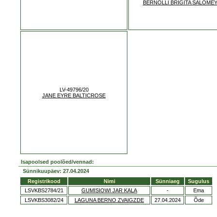
BERNOLLI BRIGITA SALOME
LV-49796/20
JANE EYRE BALTICROSE
Isapoolsed poolõed/vennad:
Sünnikuupäev: 27.04.2024
Registrikood
Nimi
Sünniaeg
Sugulus
LSVKBS2784/21
GUMISIOWI JAR KALA
-
Ema
LSVKBS3082/24
LAGUNA BERNO ZVAIGZDE
27.04.2024
Õde