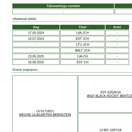
Tätoveeringu number
-
Võidetud tiitlid:
Aeg
Tiitel
Koht
17.05.2024
LVA JCH
-
15.07.2024
EST JCH
-
-
LTU JCH
-
-
BALT JCH
-
23.05.2025
LVA CH
-
26.06.2025
EST CH
-
Koera sugupuu:
EST-02526/16
WGF BLACK ROCKIT BENTL
LV-51718/21
MEGRE LILAGARTEN BERNSTEIN
LV-BG-1007/18