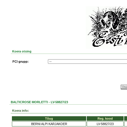
Koera otsing
FCI grupp:
BALTICROSE MORLETTI - LV-58827/23
Koera info:
Tõug
Reg. kood
BERNI ALPI KARJAKOER
LV-58827/23