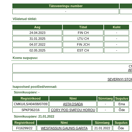
Tätoveeringu number
-
Võidetud tiitlid:
Aeg
Tiitel
Koht
24.04.2023
FIN CH
-
31.01.2025
LTU CH
-
04.07.2022
FIN JCH
-
02.05.2025
EST CH
-
Koera sugupuu:
C
A
SEVERNYI STOR
Isapoolsed poolõed/vennad:
Sünnikuupäev: -
Registrikood
Nimi
Sünniaeg
Sugulus
CMKU/LS/404/08/07/09
ASTA OSADA
-
Ema
SPKP362/16
CORY POD SVATOU HOROU
-
Õde
Sünnikuupäev: 21.01.2022
Registrikood
Nimi
Sünniaeg
Sugulus
FI16299/22
WESITASSUN GAUNIS GARITA
21.01.2022
Õde