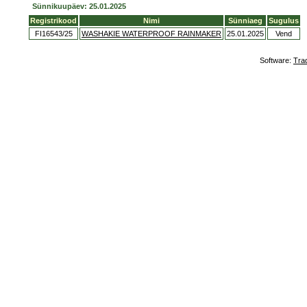
Sünnikuupäev: 25.01.2025
Registrikood
Nimi
Sünniaeg
Sugulus
FI16543/25
WASHAKIE WATERPROOF RAINMAKER
25.01.2025
Vend
Software:
Tra