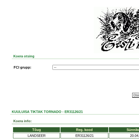
Koera otsing
FCI grupp:
KUULUISA TIKTAK TORNADO - ER31126/21
Koera info:
Tõug
Reg. kood
Sünnik
LANDSEER
ER31126/21
20.04