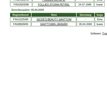
FIN32003/98
FOLLIES STORM PETREL
24.07.1998
Isane
Sünnikuupäev: 05.04.2000
Registrikood
Nimi
Sünniaeg
Sugu
FIN13225/98
SIZZIE'S BEAUTY SANTTOM
-
Ema
FIN28828/00
SANTTOMIN JÄNNÄRI
05.04.2000
Isane
Software:
Tra