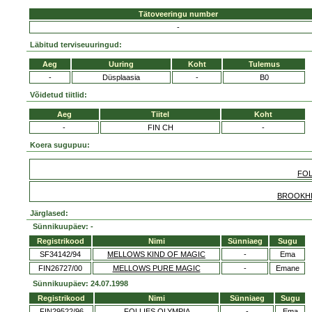
Tätoveeringu number
-
Läbitud terviseuuringud:
Aeg
Uuring
Koht
Tulemus
-
Düsplaasia
-
B0
Võidetud tiitlid:
Aeg
Tiitel
Koht
-
FIN CH
-
Koera sugupuu:
FOL
BROOKHI
Järglased:
Sünnikuupäev: -
Registrikood
Nimi
Sünniaeg
Sugu
SF34142/94
MELLOWS KIND OF MAGIC
-
Ema
FIN26727/00
MELLOWS PURE MAGIC
-
Emane
Sünnikuupäev: 24.07.1998
Registrikood
Nimi
Sünniaeg
Sugu
FIN29522/96
FOLLIES OLYMPIA
-
Ema