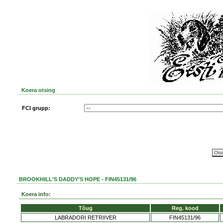
Koera otsing
FCI grupp:
BROOKHILL'S DADDY'S HOPE - FIN45131/96
Koera info:
Tõug
Reg. kood
LABRADORI RETRIIVER
FIN45131/96