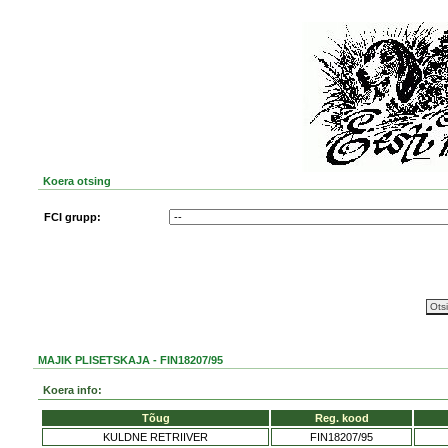
Koera otsing
FCI grupp:
MAJIK PLISETSKAJA - FIN18207/95
Koera info:
Tõug
Reg. kood
KULDNE RETRIIVER
FIN18207/95