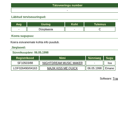
Tätoveeringu number
-
Läbitud terviseuuringud:
Aeg
Uuring
Koht
Tulemus
-
Düsplaasia
-
C
Koera sugupuu:
Koera esivanemate kohta info puudub.
Järglased:
Sünnikuupäev: 06.05.1998
Registrikood
Nimi
Sünniaeg
Sugu
SF10503/88
NIGHTDREAM MUSIC MAKER
-
Isa
LOF026490/04163
MAJIK KISS ME QUICK
06.05.1998
Emane
Software:
Tra