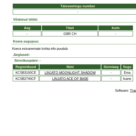
Tätoveeringu number
-
Võidetud tiitlid:
Aeg
Tiitel
Koht
-
GBR CH
-
Koera sugupuu:
Koera esivanemate kohta info puudub.
Järglased:
Sünnikuupäev: -
Registrikood
Nimi
Sünniaeg
Sugu
KCSB3193CE
LINJATO MOONLIGHT SHADOW
-
Ema
KCSB2740CF
LINJATO ACE OF BASE
-
Isane
Software:
Tra