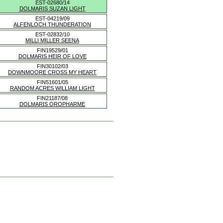
EST-02680/14
DOLMARIS SUZAN LIGHT
EST-04219/09
ALFENLOCH THUNDERATION
EST-02832/10
MILLI MILLER SEENA
FIN19529/01
DOLMARIS HEIR OF LOVE
FIN30102/03
DOWNMOORE CROSS MY HEART
FIN51601/05
RANDOM ACRES WILLIAM LIGHT
FIN21187/08
DOLMARIS OROPHARME