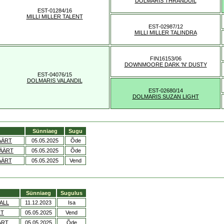
DOLMARIS THRANDUIL
EST-01284/16
MILLI MILLER TALENT
EST-02987/12
MILLI MILLER TALINDRA
FIN16153/06
DOWNMOORE DARK 'N' DUSTY
EST-04076/15
DOLMARIS VALANDIL
EST-02680/14
DOLMARIS SUZAN LIGHT
Sünniaeg
Sugu
ÄÄRT
05.05.2025
Õde
ÄÄRT
05.05.2025
Õde
ÄÄRT
05.05.2025
Vend
Sünniaeg
Sugulus
ALL
11.12.2023
Isa
RT
05.05.2025
Vend
ÄRT
05.05.2025
Õde