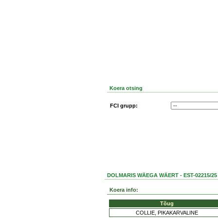
Koera otsing
FCI grupp:
DOLMARIS WÄEGA WÄERT - EST-02215/25
Koera info:
Tõug
COLLIE, PIKAKARVALINE