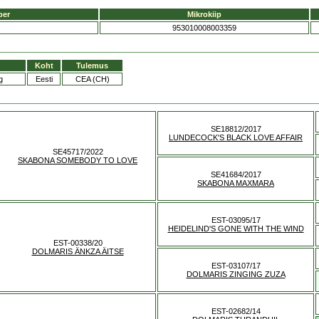
ber
Mikrokiip
953010008003359
Koht
Tulemus
g
Eesti
CEA (CH)
SE18812/2017
LUNDECOCK'S BLACK LOVE AFFAIR
SE45717/2022
SKABONA SOMEBODY TO LOVE
SE41684/2017
SKABONA MAXMARA
EST-03095/17
HEIDELIND'S GONE WITH THE WIND
EST-00338/20
DOLMARIS ÄNKZA ÄITSE
EST-03107/17
DOLMARIS ZINGING ZUZA
EST-02682/14