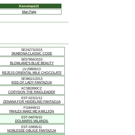
Kasvataja(d)
Mari Palgi
SE24273/2015
SKABONA CLASSIC CODE
SE57956/2010
BLOMLANE'S BLUE BEAUTY
LV-29809/13
REJEJS ORIENTAL MILK CHOCOLATE
SE38021/2013
KISS OF LADY FANTAZIJA
KCSB2890CZ
CORYDON THE RINGLEADER
EST-02321/12
ZENANA FOR HEIDELIND FANTAZIJA
FI18449/12
PAHLEX MAKE ME A MILLION
EST-04076/15
DOLMARIS VALANDIL
EST-03895/11
NOBLESSE OBLIGE FANTAZIJA