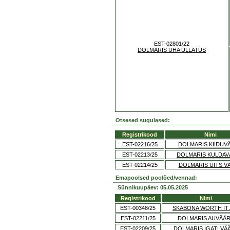
EST-02801/22
DOLMARIS ÜHA ÜLLATUS
Otsesed sugulased:
Registrikood
Nimi
EST-02216/25
DOLMARIS KIIDUV
EST-02213/25
DOLMARIS KULDAV
EST-02214/25
DOLMARIS ÜITS V
Emapoolsed poolõed/vennad:
Sünnikuupäev: 05.05.2025
Registrikood
Nimi
EST-00348/25
SKABONA WORTH IT 
EST-02211/25
DOLMARIS AUVÄÄ
EST-02209/25
DOLMARIS IGATI VÄ