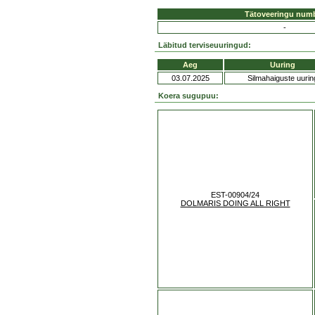
Tätoveeringu num
-
Läbitud terviseuuringud:
Aeg
Uuring
03.07.2025
Silmahaiguste uurin
Koera sugupuu:
EST-00904/24
DOLMARIS DOING ALL RIGHT