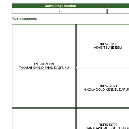
Tätoveeringu number
-
Koera sugupuu:
RKF5791260
AKAGITSUNE EIBU
EST-01538/23
TAKASHI KIMIKO ZHAN DAJFUKU
RKF5776721
NIKOLA GOLD KENNEL DARU
RKF5719799
HANAGASUMI LEGOLAS FO