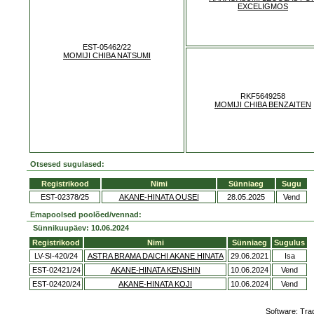
EXCELIGMOS
EST-05462/22
MOMIJI CHIBA NATSUMI
RKF5649258
MOMIJI CHIBA BENZAITEN
Otsesed sugulased:
Registrikood
Nimi
Sünniaeg
Sugu
EST-02378/25
AKANE-HINATA OUSEI
28.05.2025
Vend
Emapoolsed poolõed/vennad:
Sünnikuupäev: 10.06.2024
Registrikood
Nimi
Sünniaeg
Sugulus
LV-SI-420/24
ASTRA BRAMA DAICHI AKANE HINATA
29.06.2021
Isa
EST-02421/24
AKANE-HINATA KENSHIN
10.06.2024
Vend
EST-02420/24
AKANE-HINATA KOJI
10.06.2024
Vend
Software:
Tra