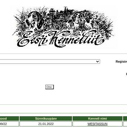
Registr
kood
Sünnikuupäev
Kenneli nimi
99/22
21.01.2022
WESITASSUN