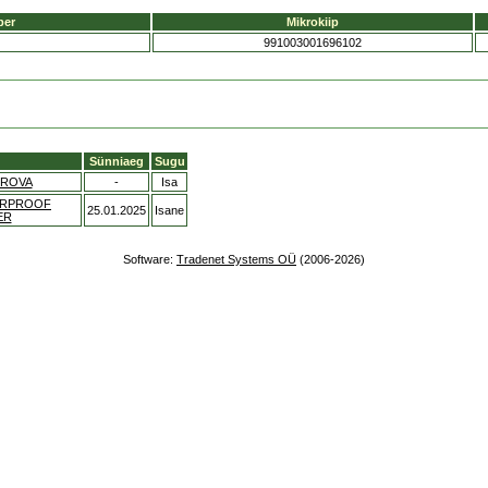
ber
Mikrokiip
991003001696102
Sünniaeg
Sugu
EROVA
-
Isa
ERPROOF
25.01.2025
Isane
ER
Software:
Tradenet Systems OÜ
(2006-2026)