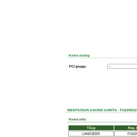
Koera otsing
FCI grupp:
WESITASSUN GAUNIS GARITA - FI16299/22
Koera info:
Tõug
Reg. 
LANDSEER
FI162