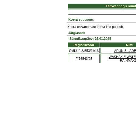
Tätoveeringu num
-
Koera sugupuu:
Koera esivanemate kohta info puudub.
Järglased:
Sünnikuupäev: 25.01.2025
Registrikood
Nimi
CMKU/LS/553/11/13
ARUN Z LAD
WASHAKIE WAT
FI16543/25
RAINMAK