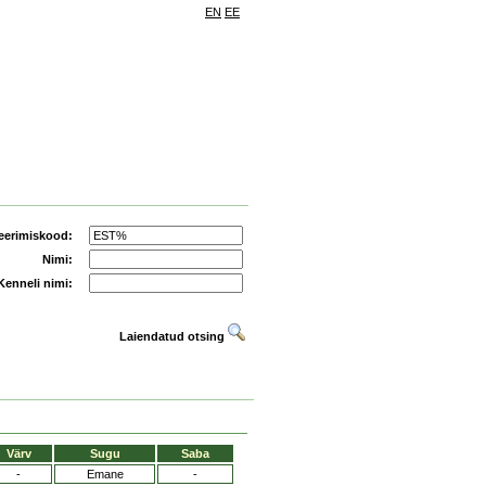
EN
EE
eerimiskood:
Nimi:
Kenneli nimi:
Laiendatud otsing
Värv
Sugu
Saba
-
Emane
-