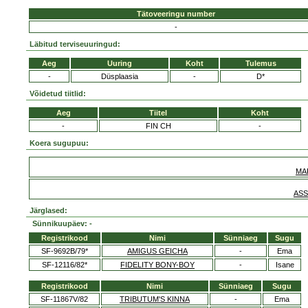
Tätoveeringu number
-
Läbitud terviseuuringud:
Aeg
Uuring
Koht
Tulemus
-
Düsplaasia
-
D*
Võidetud tiitlid:
Aeg
Tiitel
Koht
-
FIN CH
-
Koera sugupuu:
MA
ASS
Järglased:
Sünnikuupäev: -
Registrikood
Nimi
Sünniaeg
Sugu
SF-9692B/79*
AMIGUS GEICHA
-
Ema
SF-12116/82*
FIDELITY BONY-BOY
-
Isane
Registrikood
Nimi
Sünniaeg
Sugu
SF-11867V/82
TRIBUTUM'S KINNA
-
Ema