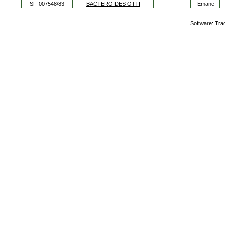
SF-007548/83
BACTEROIDES OTTI
-
Emane
Software:
Tra