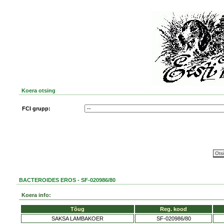
Koera otsing
FCI grupp:
BACTEROIDES EROS - SF-020986/80
Koera info:
Tõug
Reg. kood
SAKSA LAMBAKOER
SF-020986/80