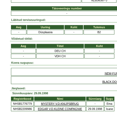
NZB36387-J
Tätoveeringu number
-
Läbitud terviseuuringud:
Aeg
Uuring
Koht
Tulemus
-
Düsplaasia
-
B2
Võidetud tiitlid:
Aeg
Tiitel
Koht
-
DEU CH
-
-
VDH CH
-
Koera sugupuu:
NEW-FUU
BLACK DO
Järglased:
Sünnikuupäev: 29.09.1998
Registrikood
Nimi
Sünniaeg
Sugu
NHSB1776779
MYSTERY V.D.KNIJPSBRUG
-
Ema
NHSB2209986
EDGAR V.D.KLEINE COMPAGNIE
29.09.1998
Isane