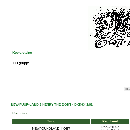
Koera otsing
FCI grupp:
NEW-FUUR-LAND'S HENRY THE EIGHT - DKK6341/92
Koera info:
Tõug
Reg. kood
DKK6341/92
NEWFOUNDLANDI KOER