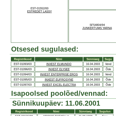
EST-01552/00
ESTREDET LASSY
SF54804/94
JUNKERTUMS YARNA
Otsesed sugulased:
Registrikood
Nimi
Sünniaeg
Sugu
EST-01093/03
INXEST ELMUNDO
16.04.2003
Vend
EST-01096/03
INXEST ELYSEE
16.04.2003
Õde
EST-01094/03
INXEST ENTERPRISE EROS
16.04.2003
Vend
EST-01095/03
INXEST EUFROSYNE
16.04.2003
Õde
EST-01097/03
INXEST EXCEL ELECTRA
16.04.2003
Õde
Isapoolsed poolõed/vennad:
Sünnikuupäev: 11.06.2001
Registrikood
Nimi
Sünniaeg
Sugulus