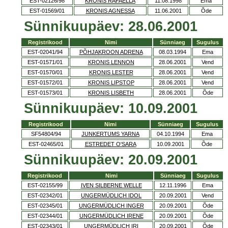
EST-02126/98
KRONIS RAFAELLA
11.08.1998
Ema
EST-01569/01
KRONIS AGNESSA
11.06.2001
Õde
Sünnikuupäev: 28.06.2001
Registrikood
Nimi
Sünniaeg
Sugulus
EST-02041/94
PÕHJAKROON ADRENA
08.03.1994
Ema
EST-01571/01
KRONIS LENNON
28.06.2001
Vend
EST-01570/01
KRONIS LESTER
28.06.2001
Vend
EST-01572/01
KRONIS LIPSTOP
28.06.2001
Vend
EST-01573/01
KRONIS LISBETH
28.06.2001
Õde
Sünnikuupäev: 10.09.2001
Registrikood
Nimi
Sünniaeg
Sugulus
SF54804/94
JUNKERTUMS YARNA
04.10.1994
Ema
EST-02465/01
ESTREDET O'SARA
10.09.2001
Õde
Sünnikuupäev: 20.09.2001
Registrikood
Nimi
Sünniaeg
Sugulus
EST-02155/99
IVEN SILBERNE WELLE
12.11.1996
Ema
EST-02342/01
UNGERMÜDLICH IDOL
20.09.2001
Vend
EST-02345/01
UNGERMÜDLICH INGER
20.09.2001
Õde
EST-02344/01
UNGERMÜDLICH IRENE
20.09.2001
Õde
EST-02343/01
UNGERMÜDLICH IRI
20.09.2001
Õde