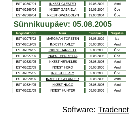
EST-02367/04
INXEST GLESTER
19.08.2004
Vend
EST-02368/04
INXEST GABRIELA
19.08.2004
Õde
EST-02369/04
INXEST GWENDOLYN
19.08.2004
Õde
Sünnikuupäev: 05.08.2005
Registrikood
Nimi
Sünniaeg
Sugulus
EST-02075/02
MARGMAN TORSTEN
16.08.2002
Isa
EST-02619/05
INXEST HAMLET
05.08.2005
Vend
EST-02626/05
INXEST HARRIETT
05.08.2005
Õde
EST-02627/05
INXEST HENRIETTA
05.08.2005
Õde
EST-02623/05
INXEST HERAKLES
05.08.2005
Vend
EST-02622/05
INXEST HERO
05.08.2005
Vend
EST-02625/05
INXEST HERTY
05.08.2005
Õde
EST-02620/05
INXEST HIGHLANDER
05.08.2005
Vend
EST-02624/05
INXEST HUGO
05.08.2005
Vend
EST-02621/05
INXEST HUNTER
05.08.2005
Vend
Software:
Tradene