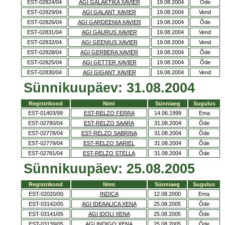
EST-02824/04
AGI GALAKTIKA XAVIER
19.08.2004
Õde
EST-02829/04
AGI GALANT XAVIER
19.08.2004
Vend
EST-02826/04
AGI GARDEENIA XAVIER
19.08.2004
Õde
EST-02831/04
AGI GAURUS XAVIER
19.08.2004
Vend
EST-02832/04
AGI GEENIUS XAVIER
19.08.2004
Vend
EST-02828/04
AGI GERBERA XAVIER
19.08.2004
Õde
EST-02825/04
AGI GETTER XAVIER
19.08.2004
Õde
EST-02830/04
AGI GIGANT XAVIER
19.08.2004
Vend
Sünnikuupäev: 31.08.2004
Registrikood
Nimi
Sünniaeg
Sugulus
EST-01403/99
EST-RELZO FERRA
14.06.1999
Ema
EST-02780/04
EST-RELZO SAARA
31.08.2004
Õde
EST-02778/04
EST-RELZO SABRINA
31.08.2004
Õde
EST-02779/04
EST-RELZO SARIEL
31.08.2004
Õde
EST-02781/04
EST-RELZO STELLA
31.08.2004
Õde
Sünnikuupäev: 25.08.2005
Registrikood
Nimi
Sünniaeg
Sugulus
EST-02020/00
INDICA
12.08.2000
Ema
EST-03142/05
AGI IDEAALICA XENA
25.08.2005
Õde
EST-03141/05
AGI IDOLI XENA
25.08.2005
Õde
EST-03139/05
AGI INDIGO XENA
25.08.2005
Õde