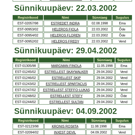
Sünnikuupäev: 22.03.2002
Registrikood
Nimi
Sünniaeg
Sugulus
EST-02057/98
ESTREDET INDRA
02.08.1998
Ema
EST-00953/02
HELEROS FIOLA
22.03.2002
Õde
EST-00954/02
HELEROS FLOREN
22.03.2002
Õde
EST-00952/02
HELEROS FREDY
22.03.2002
Vend
Sünnikuupäev: 29.04.2002
Registrikood
Nimi
Sünniaeg
Sugulus
EST-01305/98
MARGMAN FINOLA
11.05.1998
Ema
EST-01245/02
ESTRELLEST SKAYWALKER
29.04.2002
Vend
EST-01246/02
ESTRELLEST SKIP
29.04.2002
Vend
EST-01243/02
ESTRELLEST SPARTACUS
29.04.2002
Vend
EST-01247/02
ESTRELLEST STEFFO-LUKAS
29.04.2002
Vend
EST-01248/02
ESTRELLEST STEFY
29.04.2002
Õde
EST-01244/02
ESTRELLEST SULTAN
29.04.2002
Vend
Sünnikuupäev: 04.09.2002
Registrikood
Nimi
Sünniaeg
Sugulus
EST-02123/98
KRONIS ROSIITA
11.08.1998
Ema
EST-02094/02
INXEST DEVIL
04.09.2002
Vend