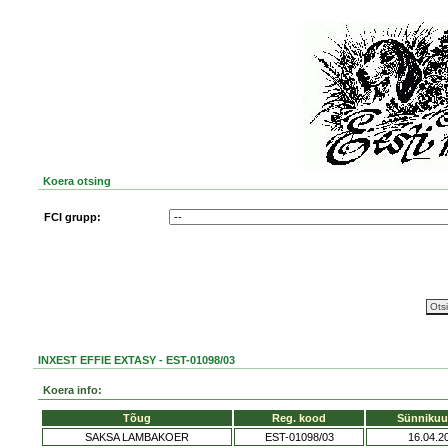
Koera otsing
FCI grupp:
INXEST EFFIE EXTASY - EST-01098/03
Koera info:
Tõug
Reg. kood
Sünnikuu
SAKSA LAMBAKOER
EST-01098/03
16.04.2