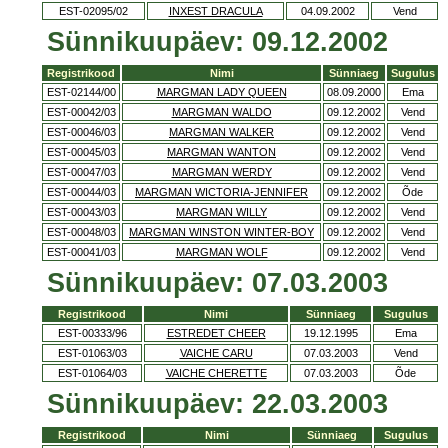
EST-02095/02
INXEST DRACULA
04.09.2002
Vend
Sünnikuupäev: 09.12.2002
Registrikood
Nimi
Sünniaeg
Sugulus
EST-02144/00
MARGMAN LADY QUEEN
08.09.2000
Ema
EST-00042/03
MARGMAN WALDO
09.12.2002
Vend
EST-00046/03
MARGMAN WALKER
09.12.2002
Vend
EST-00045/03
MARGMAN WANTON
09.12.2002
Vend
EST-00047/03
MARGMAN WERDY
09.12.2002
Vend
EST-00044/03
MARGMAN WICTORIA-JENNIFER
09.12.2002
Õde
EST-00043/03
MARGMAN WILLY
09.12.2002
Vend
EST-00048/03
MARGMAN WINSTON WINTER-BOY
09.12.2002
Vend
EST-00041/03
MARGMAN WOLF
09.12.2002
Vend
Sünnikuupäev: 07.03.2003
Registrikood
Nimi
Sünniaeg
Sugulus
EST-00333/96
ESTREDET CHEER
19.12.1995
Ema
EST-01063/03
VAICHE CARU
07.03.2003
Vend
EST-01064/03
VAICHE CHERETTE
07.03.2003
Õde
Sünnikuupäev: 22.03.2003
Registrikood
Nimi
Sünniaeg
Sugulus