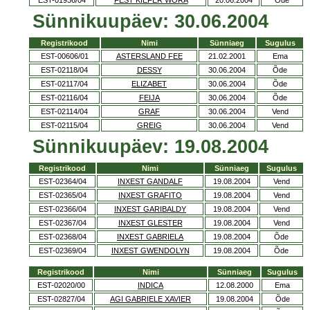
EST-01936/04
FEST KIEFER WORA
20.06.2004
Õde
Sünnikuupäev: 30.06.2004
Registrikood
Nimi
Sünniaeg
Sugulus
EST-00606/01
ASTERSLAND FEE
21.02.2001
Ema
EST-02118/04
DESSY
30.06.2004
Õde
EST-02117/04
ELIZABET
30.06.2004
Õde
EST-02116/04
FEIJA
30.06.2004
Õde
EST-02114/04
GRAF
30.06.2004
Vend
EST-02115/04
GREIG
30.06.2004
Vend
Sünnikuupäev: 19.08.2004
Registrikood
Nimi
Sünniaeg
Sugulus
EST-02364/04
INXEST GANDALF
19.08.2004
Vend
EST-02365/04
INXEST GRAFITO
19.08.2004
Vend
EST-02366/04
INXEST GARIBALDY
19.08.2004
Vend
EST-02367/04
INXEST GLESTER
19.08.2004
Vend
EST-02368/04
INXEST GABRIELA
19.08.2004
Õde
EST-02369/04
INXEST GWENDOLYN
19.08.2004
Õde
Registrikood
Nimi
Sünniaeg
Sugulus
EST-02020/00
INDICA
12.08.2000
Ema
EST-02827/04
AGI GABRIELE XAVIER
19.08.2004
Õde