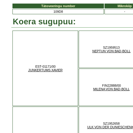
Tätoveeringu number
Mikrokiip
109D8
-
Koera sugupuu:
SZ1959513
NEPTUN VON BAD-BOLL
EST-01171/00
JUNKERTUMS XAVIER
FIN22888/00
MILENA VON BAD-BOLL
SZ1952658
ULK VON DER DUNIESCHEN