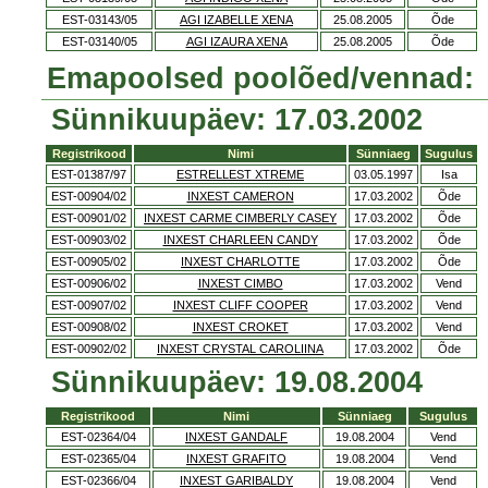
EST-03143/05
AGI IZABELLE XENA
25.08.2005
Õde
EST-03140/05
AGI IZAURA XENA
25.08.2005
Õde
Emapoolsed poolõed/vennad:
Sünnikuupäev: 17.03.2002
Registrikood
Nimi
Sünniaeg
Sugulus
EST-01387/97
ESTRELLEST XTREME
03.05.1997
Isa
EST-00904/02
INXEST CAMERON
17.03.2002
Õde
EST-00901/02
INXEST CARME CIMBERLY CASEY
17.03.2002
Õde
EST-00903/02
INXEST CHARLEEN CANDY
17.03.2002
Õde
EST-00905/02
INXEST CHARLOTTE
17.03.2002
Õde
EST-00906/02
INXEST CIMBO
17.03.2002
Vend
EST-00907/02
INXEST CLIFF COOPER
17.03.2002
Vend
EST-00908/02
INXEST CROKET
17.03.2002
Vend
EST-00902/02
INXEST CRYSTAL CAROLIINA
17.03.2002
Õde
Sünnikuupäev: 19.08.2004
Registrikood
Nimi
Sünniaeg
Sugulus
EST-02364/04
INXEST GANDALF
19.08.2004
Vend
EST-02365/04
INXEST GRAFITO
19.08.2004
Vend
EST-02366/04
INXEST GARIBALDY
19.08.2004
Vend