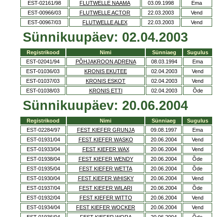
EST-02161/98
FLUTWELLE NAAMA
03.09.1998
Ema
EST-00966/03
FLUTWELLE ACTOR
22.03.2003
Vend
EST-00967/03
FLUTWELLE ALEX
22.03.2003
Vend
Sünnikuupäev: 02.04.2003
Registrikood
Nimi
Sünniaeg
Sugulus
EST-02041/94
PÕHJAKROON ADRENA
08.03.1994
Ema
EST-01036/03
KRONIS EKUTEE
02.04.2003
Vend
EST-01037/03
KRONIS ESKOT
02.04.2003
Vend
EST-01038/03
KRONIS ETTI
02.04.2003
Õde
Sünnikuupäev: 20.06.2004
Registrikood
Nimi
Sünniaeg
Sugulus
EST-02284/97
FEST KIEFER GRUNJA
09.08.1997
Ema
EST-01931/04
FEST KIEFER WASKO
20.06.2004
Vend
EST-01933/04
FEST KIEFER WAX
20.06.2004
Vend
EST-01938/04
FEST KIEFER WENDY
20.06.2004
Õde
EST-01935/04
FEST KIEFER WETTA
20.06.2004
Õde
EST-01930/04
FEST KIEFER WHISKY
20.06.2004
Vend
EST-01937/04
FEST KIEFER WILARI
20.06.2004
Õde
EST-01932/04
FEST KIEFER WITTO
20.06.2004
Vend
EST-01934/04
FEST KIEFER WOCKER
20.06.2004
Vend