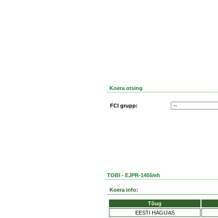
Koera otsing
FCI grupp:
TOBI - EJPR-1455/eh
Koera info:
Tõug
EESTI HAGIJAS