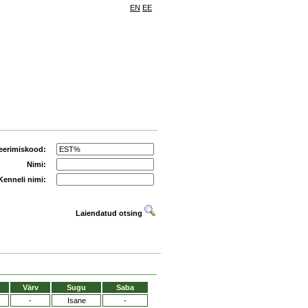
EN
EE
eerimiskood:
Nimi:
Kenneli nimi:
Laiendatud otsing
Värv
Sugu
Saba
-
Isane
-