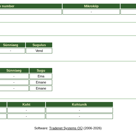
u number
Mikrokiip
-
Sünniaeg
Sugulus
-
Vend
Sünniaeg
Sugu
-
Ema
-
Emane
-
Emane
Koht
Kohtunik
-
-
-
-
Software:
Tradenet Systems OÜ
(2006-2026)