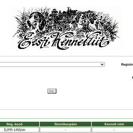
Registr
Reg. kood
Sünnikuupäev
Kenneli nimi
EJPR-1455/eh
-
-