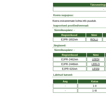
Tätoveering
-
Koera sugupuu:
Koera esivanemate kohta info puudub.
Isapoolsed poolõed/vennad:
Sünnikuupäev: -
Registrikood
Nimi
EJPR-1652/eh
ROLLI
Järglased:
Sünnikuupäev: -
Registrikood
Nimi
EJPR-2462/eh
LEEDI
EJPR-2448/eh
LEELO
EJPR-620/eh
LESSI
Läbitud katsed:
Aeg
Katse
-
1-II
-
1-III