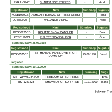
PKR.III-39401
SHAKEM NOT STIRRED
-
Vend
Registrikood
Nimi
Sünniaeg
Sugulus
KCSB1979CB
ASHGATE BLEAVAL OF FERNFOREST
-
Ema
LOE863425
VALLANGE VIKING
-
Vend
Registrikood
Nimi
Sünniaeg
Sugulus
KCSB0235CD
RISHTTE SNOW CATCHER
-
Ema
KCSB1160CI
RISHTTE SCANDALISER
-
Õde
Sünnikuupäev: 25.06.1992
Registrikood
Nimi
Sünniaeg
Sugulus
BETHSHEAN PEARL DIVER FOR
KCSB0575CE
25.06.1992
Vend
DOMAROY
Järglased:
Sünnikuupäev: 10.11.2000
Registrikood
Nimi
Sünniaeg
Sugu
MET WHWT.7842/99
FREEDOM OF SURPRISE
-
Ema
RKF1241423
SHOWBOY OF SURPRISE
10.11.2000
Isane
Software:
Tra