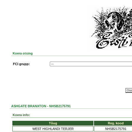
Koera otsing
FCI grupp:
ASHGATE BRANXTON - NHSB2175791
Koera info:
Tõug
Reg. kood
WEST HIGHLANDI TERJER
NHSB2175791