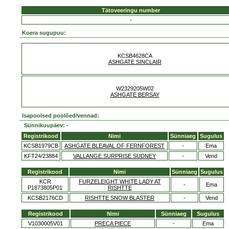
Tätoveeringu number
-
Koera sugupuu:
KCSB4628CA
ASHGATE SINCLAIR
W2329205W02
ASHGATE BERSAY
Isapoolsed poolõed/vennad:
Sünnikuupäev: -
Registrikood
Nimi
Sünniaeg
Sugulus
KCSB1979CB
ASHGATE BLEAVAL OF FERNFOREST
-
Ema
KFT24/23884
VALLANGE SURPRISE SUDNEY
-
Vend
Registrikood
Nimi
Sünniaeg
Sugulus
KCR
FURZELEIGHT WHITE LADY AT
-
Ema
P1873805P01
RISHTTE
KCSB2176CD
RISHTTE SNOW BLASTER
-
Vend
Registrikood
Nimi
Sünniaeg
Sugulus
V1030005V01
PRECA PIECE
-
Ema