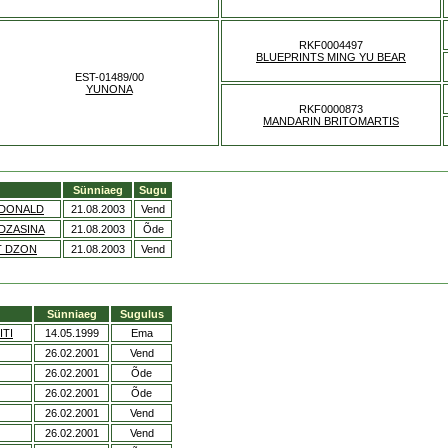
RKF0004497
BLUEPRINTS MING YU BEAR
EST-01489/00
YUNONA
RKF0000873
MANDARIN BRITOMARTIS
Sünniaeg
Sugu
 DONALD
21.08.2003
Vend
 DZASINA
21.08.2003
Õde
T DZON
21.08.2003
Vend
Sünniaeg
Sugulus
ITI
14.05.1999
Ema
26.02.2001
Vend
26.02.2001
Õde
26.02.2001
Õde
26.02.2001
Vend
26.02.2001
Vend