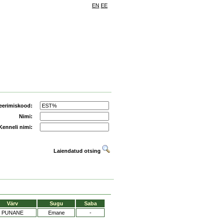
EN
EE
eerimiskood:
Nimi:
Kenneli nimi:
Laiendatud otsing
Värv
Sugu
Saba
PUNANE
Emane
-