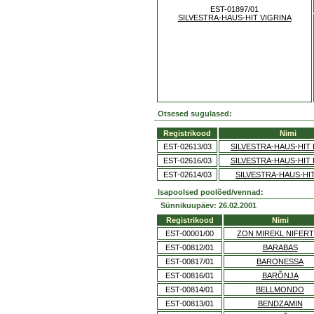
EST-01897/01
SILVESTRA-HAUS-HIT VIGRINA
Otsesed sugulased:
Registrikood
Nimi
EST-02613/03
SILVESTRA-HAUS-HIT
EST-02616/03
SILVESTRA-HAUS-HIT
EST-02614/03
SILVESTRA-HAUS-HI
Isapoolsed poolõed/vennad:
Sünnikuupäev: 26.02.2001
Registrikood
Nimi
EST-00001/00
ZON MIREKL NIFERT
EST-00812/01
BARABAS
EST-00817/01
BARONESSA
EST-00816/01
BARÕNJA
EST-00814/01
BELLMONDO
EST-00813/01
BENDZAMIN