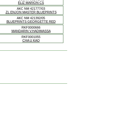
ELIZ MARION CS
AKC NM 421777/03
ZL ENJON MASTER BLUEPRINTS
AKC NM 421392/05
BLUEPRINTS GEORGETTE RED
RKF0000666
MANDARIN V.HADIMASSA
RKF0001055
CHA U KAO