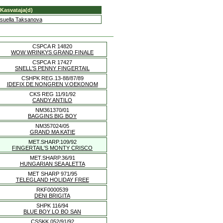
Kasvataja(d)
suella Taksanova
CSPCA R 14820
WOW WRINKYS GRAND FINALE
CSPCA R 17427
SNELL'S PENNY FINGERTAIL
CSHPK REG.13-88/87/89
IDEFIX DE NONGREN V.OEKONOM
CKS REG 11/91/92
CANDY ANTILO
NM361370/01
BAGGINS BIG BOY
NM357024/05
GRAND MA KATIE
MET.SHARP.109/92
FINGERTAIL'S MONTY CRISCO
MET.SHARP.36/91
HUNGARIAN SEA ALETTA
MET SHARP 971/95
TELEGLAND HOLIDAY FREE
RKF0000539
DENI BRIGITA
SHPK 116/94
BLUE BOY LO BO SAN
CSSKK 052/91/92