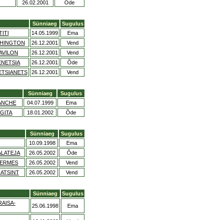
26.02.2001
Õde
Sünniaeg
Sugulus
ITI
14.05.1999
Ema
SHINGTON
26.12.2001
Vend
AVILON
26.12.2001
Vend
ENETSIA
26.12.2001
Õde
ETSIANETS
26.12.2001
Vend
Sünniaeg
Sugulus
ANCHE
04.07.1999
Ema
 GITA
18.01.2002
Õde
Sünniaeg
Sugulus
10.09.1998
Ema
ALATEJA
26.05.2002
Õde
GERMES
26.05.2002
Vend
IATSINT
26.05.2002
Vend
Sünniaeg
Sugulus
RAISA-
25.06.1998
Ema