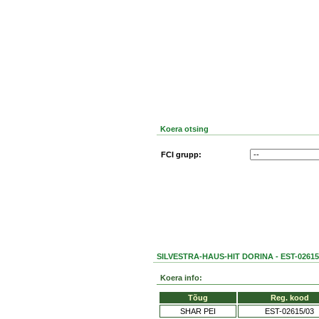
Koera otsing
FCI grupp:
SILVESTRA-HAUS-HIT DORINA - EST-02615
Koera info:
Tõug
Reg. kood
SHAR PEI
EST-02615/03