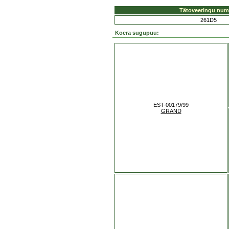
Tätoveeringu num
261D5
Koera sugupuu:
EST-00179/99
GRAND