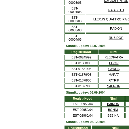
RAGRAFUNFUN
00003/03
EST-
RAIABETH
00001/03
EST-
LLEXUS QUATTRO RAI
00002/03
EST-
RAIXON
00005/03
EST-
RUBIDOR
00004/03
Sünnikuupäev: 12.07.2003
Registrikood
Nimi
EST-00245/99
KLEOPATRA
EST-01880/03
EGOR
EST-01881/03
GERDA
EST-01879/03
MARAT
EST-01878/03
PATRIK
EST-01877/03
SAFRON
Sünnikuupäev: 03.09.2004
Registrikood
Nimi
EST-02958/04
BAIRON
EST-02959/04
BONNI
EST-02960/04
BEBINA
Sünnikuupäev: 05.12.2005
Registrikood
Nimi