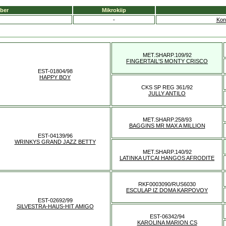
ber
Mikrokiip
-
Kon
MET.SHARP.109/92
FINGERTAIL'S MONTY CRISCO
EST-01804/98
HAPPY BOY
CKS SP REG 361/92
JULLY ANTILO
MET.SHARP.258/93
BAGGINS MR MAX A MILLION
EST-04139/96
WRINKYS GRAND JAZZ BETTY
MET.SHARP.140/92
LATINKA UTCAI HANGOS AFRODITE
RKF0003090/RUS6030
ESCULAP IZ DOMA KARPOVOY
EST-02692/99
SILVESTRA-HAUS-HIT AMIGO
EST-06342/94
KAROLINA MARION CS