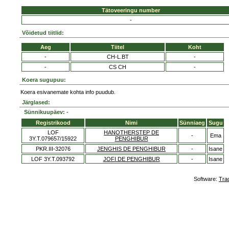
Tätoveeringu number
-
Võidetud tiitlid:
Aeg
Tiitel
Koht
-
CH-L.BT
-
-
CS CH
-
Koera sugupuu:
Koera esivanemate kohta info puudub.
Järglased:
Sünnikuupäev: -
Registrikood
Nimi
Sünniaeg
Sugu
LOF
HANOTHERSTEP DE
-
Ema
3Y.T.079657/15922
PENGHIBUR
PKR.III-32076
JENGHIS DE PENGHIBUR
-
Isane
LOF 3Y.T.093792
JOFI DE PENGHIBUR
-
Isane
Software:
Tra