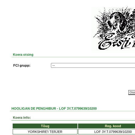
Koera otsing
FCI grupp:
HOOLIGAN DE PENGHIBUR - LOF 3Y.T.0799639/10200
Koera info:
Tõug
Reg. kood
YORKSHIRE'I TERJER
LOF 3Y.T.0799639/10200