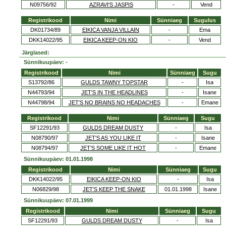
N09756/92
AZRAVI'S JASPIS
-
Vend
Registrikood
Nimi
Sünniaeg
Sugulus
DK01734/89
EIKICA VANJA VILLAIN
-
Ema
DKK14022/95
EIKICA KEEP-ON KIO
-
Vend
Järglased:
Sünnikuupäev: -
Registrikood
Nimi
Sünniaeg
Sugu
S13792/86
GULDS TAWNY TOPSTAR
-
Isa
N44793/94
JET'S IN THE HEADLINES
-
Isane
N44798/94
JET'S NO BRAINS NO HEADACHES
-
Emane
Registrikood
Nimi
Sünniaeg
Sugu
SF12291/93
GULDS DREAM DUSTY
-
Isa
N08790/97
JET'S AS YOU LIKE IT
-
Isane
N08794/97
JET'S SOME LIKE IT HOT
-
Emane
Sünnikuupäev: 01.01.1998
Registrikood
Nimi
Sünniaeg
Sugu
DKK14022/95
EIKICA KEEP-ON KIO
-
Isa
N06829/98
JET'S KEEP THE SNAKE
01.01.1998
Isane
Sünnikuupäev: 07.01.1999
Registrikood
Nimi
Sünniaeg
Sugu
SF12291/93
GULDS DREAM DUSTY
-
Isa