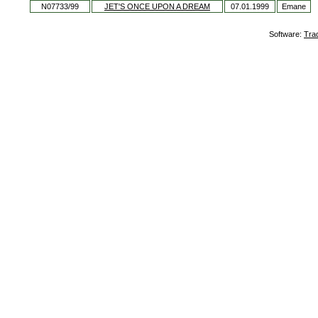
N07733/99
JET'S ONCE UPON A DREAM
07.01.1999
Emane
Software:
Tra