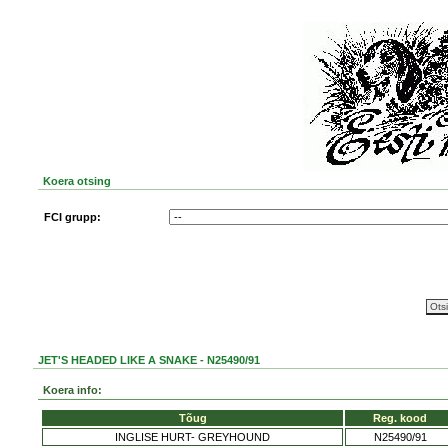
Koera otsing
FCI grupp:
JET'S HEADED LIKE A SNAKE - N25490/91
Koera info:
Tõug
Reg. kood
INGLISE HURT- GREYHOUND
N25490/91