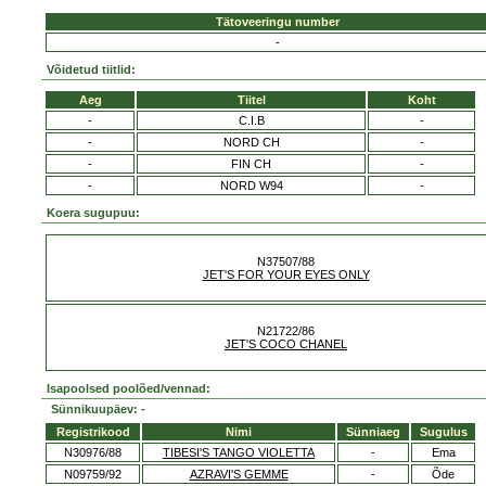
Tätoveeringu number
-
Võidetud tiitlid:
Aeg
Tiitel
Koht
-
C.I.B
-
-
NORD CH
-
-
FIN CH
-
-
NORD W94
-
Koera sugupuu:
N37507/88
JET'S FOR YOUR EYES ONLY
N21722/86
JET'S COCO CHANEL
Isapoolsed poolõed/vennad:
Sünnikuupäev: -
Registrikood
Nimi
Sünniaeg
Sugulus
N30976/88
TIBESI'S TANGO VIOLETTA
-
Ema
N09759/92
AZRAVI'S GEMME
-
Õde