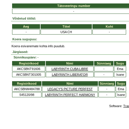
Tätoveeringu number
-
Võidetud tiitlid:
Aeg
Tiitel
Koht
-
USA CH
-
Koera sugupuu:
Koera esivanemate kohta info puudub.
Järglased:
Sünnikuupäev: -
Registrikood
Nimi
Sünniaeg
Sugu
AKCSBNT91606
LABYRINTH CUBA LIBRE
-
Ema
AKCSBNT301005
LABYRINTH LIBERATOR
-
Isane
Registrikood
Nimi
Sünniaeg
Sugu
AKCSBNM484788
LEGACY'S PICTURE PERFEST
-
Ema
S45120/98
LABYRINTH PERFECT HARMONY
-
Isane
Software:
Tra