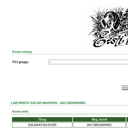
Koera otsing
FCI grupp:
LABYRINTH OSCAR MADISON - AKCSBNS809891
Koera info:
Tõug
Reg. kood
DALMAATSIA KOER
AKCSBNS809891