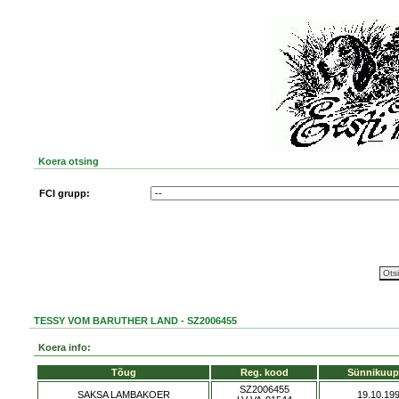
Koera otsing
FCI grupp:
TESSY VOM BARUTHER LAND - SZ2006455
Koera info:
Tõug
Reg. kood
Sünnikuup
SZ2006455
SAKSA LAMBAKOER
19.10.19