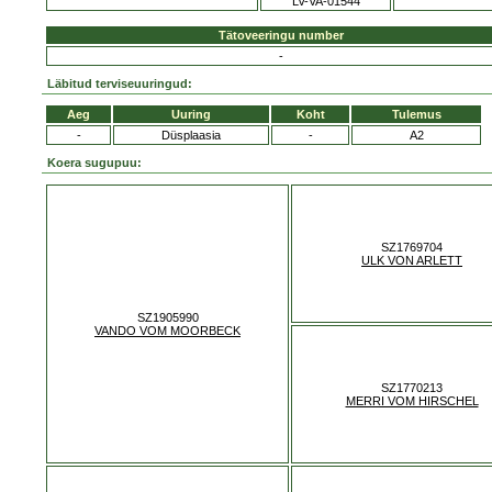
LV-VA-01544
Tätoveeringu number
-
Läbitud terviseuuringud:
Aeg
Uuring
Koht
Tulemus
-
Düsplaasia
-
A2
Koera sugupuu:
SZ1769704
ULK VON ARLETT
SZ1905990
VANDO VOM MOORBECK
SZ1770213
MERRI VOM HIRSCHEL