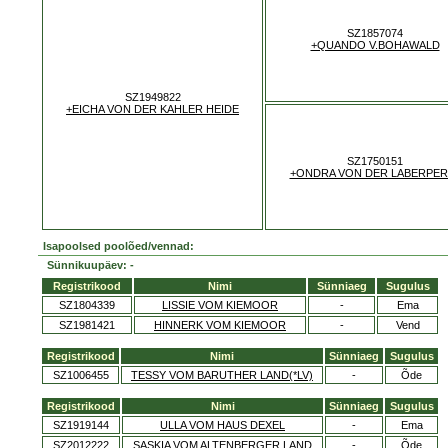
SZ1857074
+QUANDO V.BOHAWALD
SZ1949822
+EICHA VON DER KAHLER HEIDE
SZ1750151
+ONDRA VON DER LABERPER
Isapoolsed poolõed/vennad:
Sünnikuupäev: -
Registrikood
Nimi
Sünniaeg
Sugulus
SZ1804339
LISSIE VOM KIEMOOR
-
Ema
SZ1981421
HINNERK VOM KIEMOOR
-
Vend
Registrikood
Nimi
Sünniaeg
Sugulus
SZ1006455
TESSY VOM BARUTHER LAND(*LV)
-
Õde
Registrikood
Nimi
Sünniaeg
Sugulus
SZ1919144
ULLA VOM HAUS DEXEL
-
Ema
SZ2012222
SASKIA VOM ALTENBERGER LAND
-
Õde