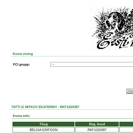
Koera otsing
FCI grupp:
TATTI IZ MITKOV EKATERINY - RKF1020387
Koera info:
Tõug
Reg. kood
BELGIA GRIFOON
RKF1020387