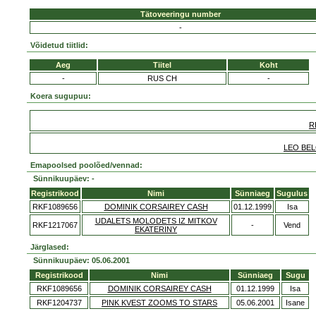
Tätoveeringu number
-
Võidetud tiitlid:
Aeg
Tiitel
Koht
-
RUS CH
-
Koera sugupuu:
R
LEO BE
Emapoolsed poolõed/vennad:
Sünnikuupäev: -
Registrikood
Nimi
Sünniaeg
Sugulus
RKF1089656
DOMINIK CORSAIREY CASH
01.12.1999
Isa
UDALETS MOLODETS IZ MITKOV
RKF1217067
-
Vend
EKATERINY
Järglased:
Sünnikuupäev: 05.06.2001
Registrikood
Nimi
Sünniaeg
Sugu
RKF1089656
DOMINIK CORSAIREY CASH
01.12.1999
Isa
RKF1204737
PINK KVEST ZOOMS TO STARS
05.06.2001
Isane