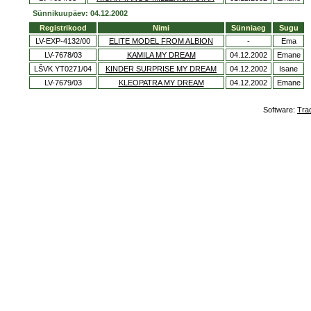
Sünnikuupäev: 04.12.2002
Registrikood
Nimi
Sünniaeg
Sugu
LV-EXP-4132/00
ELITE MODEL FROM ALBION
-
Ema
LV-7678/03
KAMILA MY DREAM
04.12.2002
Emane
LŠVK YT0271/04
KINDER SURPRISE MY DREAM
04.12.2002
Isane
LV-7679/03
KLEOPATRA MY DREAM
04.12.2002
Emane
Software:
Tra