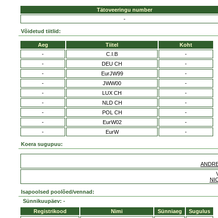
Tätoveeringu number
-
Võidetud tiitlid:
Aeg
Tiitel
Koht
-
C.I.B
-
-
DEU CH
-
-
EurJW99
-
-
JWW00
-
-
LUX CH
-
-
NLD CH
-
-
POL CH
-
-
EurW02
-
-
EurW
-
Koera sugupuu:
ANDRE
NI
Isapoolsed poolõed/vennad:
Sünnikuupäev: -
Registrikood
Nimi
Sünniaeg
Sugulus