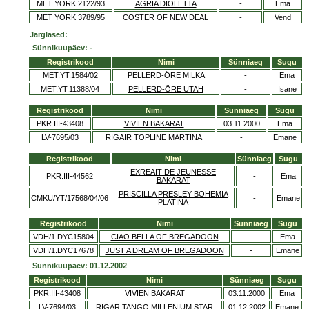
MET YORK 2122/93
AGRIA DIOLETTA
-
Ema
MET YORK 3789/95
COSTER OF NEW DEAL
-
Vend
Järglased:
Sünnikuupäev: -
Registrikood
Nimi
Sünniaeg
Sugu
MET.YT.1584/02
PELLERD-ÖRE MILKA
-
Ema
MET.YT.11388/04
PELLERD-ÖRE UTAH
-
Isane
Registrikood
Nimi
Sünniaeg
Sugu
PKR.III-43408
VIVIEN BAKARAT
03.11.2000
Ema
LV-7695/03
RIGAIR TOPLINE MARTINA
-
Emane
Registrikood
Nimi
Sünniaeg
Sugu
EXREAIT DE JEUNESSE
PKR.III-44562
-
Ema
BAKARAT
PRISCILLA PRESLEY BOHEMIA
CMKU/YT/17568/04/06
-
Emane
PLATINA
Registrikood
Nimi
Sünniaeg
Sugu
VDH/1.DYC15804
CIAO BELLA OF BREGADOON
-
Ema
VDH/1.DYC17678
JUST A DREAM OF BREGADOON
-
Emane
Sünnikuupäev: 01.12.2002
Registrikood
Nimi
Sünniaeg
Sugu
PKR.III-43408
VIVIEN BAKARAT
03.11.2000
Ema
LV-7694/03
RIGAR TANGO MILLENIUM STAR
01.12.2002
Emane