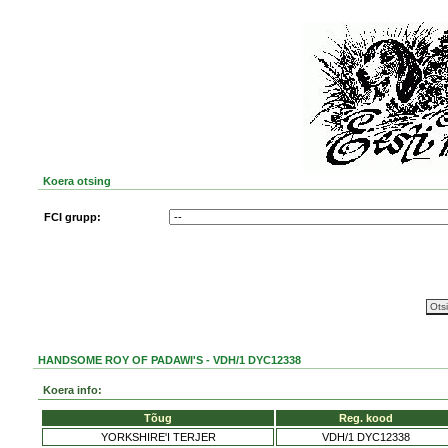
Koera otsing
FCI grupp:
HANDSOME ROY OF PADAWI'S - VDH/1 DYC12338
Koera info:
Tõug
Reg. kood
YORKSHIRE'I TERJER
VDH/1 DYC12338