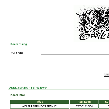
Koera otsing
FCI grupp:
ANNICYMREIG - EST-01410/04
Koera info:
Tõug
Reg. kood
Sü
WELSHI SPRINGERSPANJEL
EST-01410/04