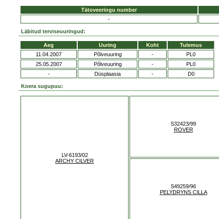
Tätoveeringu number
-
Läbitud terviseuuringud:
Aeg
Uuring
Koht
Tulemus
11.04.2007
Põlveuuring
-
PL0
25.05.2007
Põlveuuring
-
PL0
-
Düsplaasia
-
D0
Koera sugupuu:
S32423/99
ROVER
LV-6193/02
ARCHY CILVER
S49259/96
PELYDRYNS CILLA