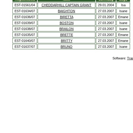
EST-01561/04
CHEDDARHILL CAPTAIN GRANT
29.01.2004
Isa
EST-01634/07
BAIGHTON
27.03.2007
Isane
EST-01636/07
BIRETTA
27.03.2007
Emane
EST-01639/07
BOSTON
27.03.2007
Isane
EST-01638/07
BRAILON
27.03.2007
Isane
EST-01635/07
BRETTE
27.03.2007
Emane
EST-01640/07
BRITTY
27.03.2007
Emane
EST-01637/07
BRUNO
27.03.2007
Isane
Software:
Tra