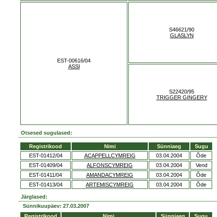
S46621/90
GLASLYN
EST-00616/04
ASSI
S22420/95
TRIGGER GINGERY
Otsesed sugulased:
Registrikood
Nimi
Sünniaeg
Sugu
EST-01412/04
ACAPPELLCYMREIG
03.04.2004
Õde
EST-01409/04
ALFONSCYMREIG
03.04.2004
Vend
EST-01411/04
AMANDACYMREIG
03.04.2004
Õde
EST-01413/04
ARTEMISCYMREIG
03.04.2004
Õde
Järglased:
Sünnikuupäev: 27.03.2007
Registrikood
Nimi
Sünniaeg
Sugu