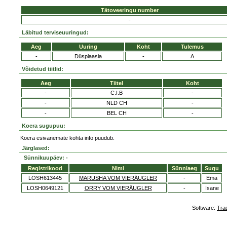
Tätoveeringu number
-
Läbitud terviseuuringud:
Aeg
Uuring
Koht
Tulemus
-
Düsplaasia
-
A
Võidetud tiitlid:
Aeg
Tiitel
Koht
-
C.I.B
-
-
NLD CH
-
-
BEL CH
-
Koera sugupuu:
Koera esivanemate kohta info puudub.
Järglased:
Sünnikuupäev: -
Registrikood
Nimi
Sünniaeg
Sugu
LOSH613445
MARUSHA VOM VIERÄUGLER
-
Ema
LOSH0649121
ORRY VOM VIERÄUGLER
-
Isane
Software:
Tra