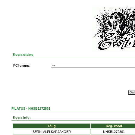
Koera otsing
FCI grupp:
PILATUS - NHSB1272861
Koera info:
Tõug
Reg. kood
BERNI ALPI KARJAKOER
NHSB1272861