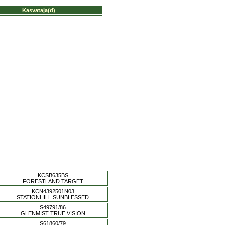
Kasvataja(d)
-
KCSB635BS
FORESTLAND TARGET
KCN4392501N03
STATIONHILL SUNBLESSED
S49791/86
GLENMIST TRUE VISION
S61860/79