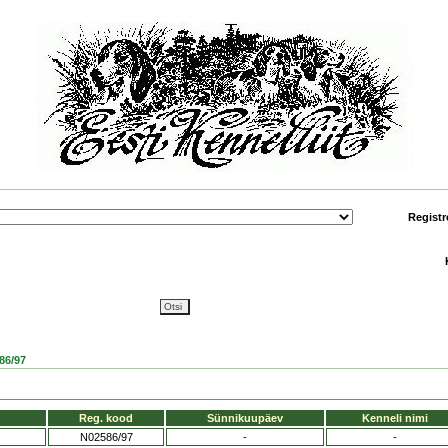
Registr
86/97
Reg. kood
Sünnikuupäev
Kenneli nimi
N02586/97
-
-