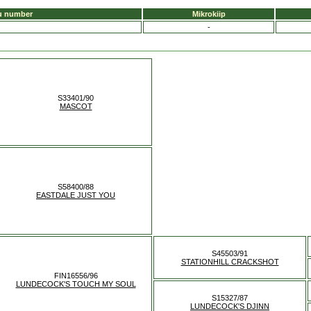
u number
Mikrokiip
-
S33401/90
MASCOT
S58400/88
EASTDALE JUST YOU
S45503/91
STATIONHILL CRACKSHOT
FIN16556/96
LUNDECOCK'S TOUCH MY SOUL
S15327/87
LUNDECOCK'S DJINN