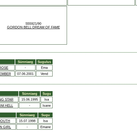
S55921/90
GORDON BELL DREAM OF FAME
Sünniaeg
Sugulus
 ROSE
-
Ema
MEMBER
07.06.2001
Vend
Sünniaeg
Sugu
NG STAR
15.06.1995
Isa
OM HELL
-
Isane
Sünniaeg
Sugu
MOUTH
15.07.1998
Isa
N GIRL
-
Emane