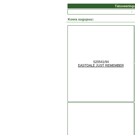
Tätoveering
-
Koera sugupuu:
S20541/94
EASTDALE JUST REMEMBER