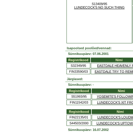
S13409/95
LUNDECOCK'S NO SUCH THING
Isapoolsed poolõed/vennad:
Sünnikuupäev: 07.06.2001
Registrikood
Nimi
S32349/95
EASTDALE HEAVENLY
FIN33590/03
EASTDALE TRY TO RE
Järglased:
Sünnikuupäev: -
Registrikood
Nimi
S51993/95
YOSEMITE'S FOLLOWI
FIN11542/03
LUNDECOCK'S XIT FR
Registrikood
Nimi
FIN22135/01
LUNDECOCK'S LOUD
S44503/2000
LUNDECOCK'S UPTOW
Sünnikuupäev: 16.07.2002