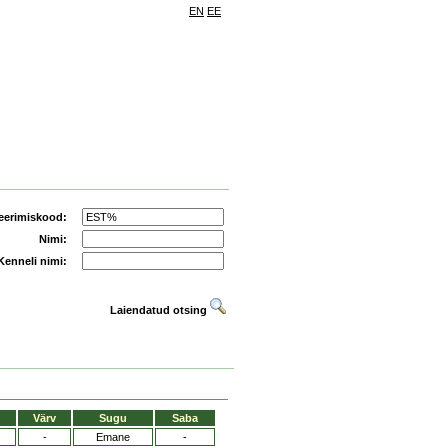
EN
EE
eerimiskood:
Nimi:
Kenneli nimi:
Laiendatud otsing
Värv
Sugu
Saba
-
Emane
-