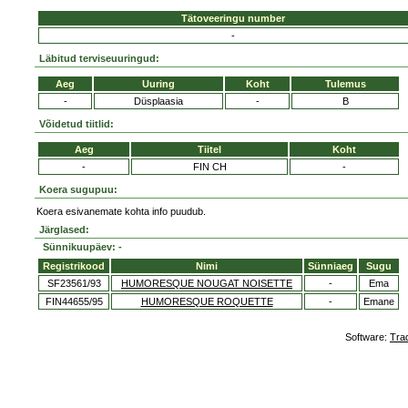
Tätoveeringu number
-
Läbitud terviseuuringud:
Aeg
Uuring
Koht
Tulemus
-
Düsplaasia
-
B
Võidetud tiitlid:
Aeg
Tiitel
Koht
-
FIN CH
-
Koera sugupuu:
Koera esivanemate kohta info puudub.
Järglased:
Sünnikuupäev: -
Registrikood
Nimi
Sünniaeg
Sugu
SF23561/93
HUMORESQUE NOUGAT NOISETTE
-
Ema
FIN44655/95
HUMORESQUE ROQUETTE
-
Emane
Software:
Tra