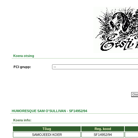
Koera otsing
FCI grupp:
HUMORESQUE SAM O'SULLIVAN - SF14952/94
Koera info:
Tõug
Reg. kood
SAMOJEEDI KOER
SF14952/94