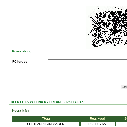
Koera otsing
FCI grupp:
BLEK FOKS VALERIA MY DREAM'S - RKF1417427
Koera info:
Tõug
Reg. kood
S
SHETLANDI LAMBAKOER
RKF1417427