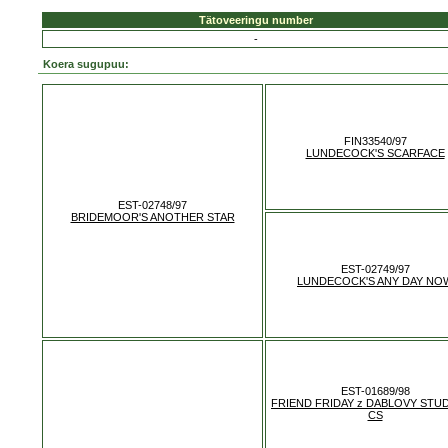
Tätoveeringu number
-
Koera sugupuu:
FIN33540/97
LUNDECOCK'S SCARFACE
EST-02748/97
BRIDEMOOR'S ANOTHER STAR
EST-02749/97
LUNDECOCK'S ANY DAY NO
EST-01689/98
FRIEND FRIDAY z DABLOVY STU
CS