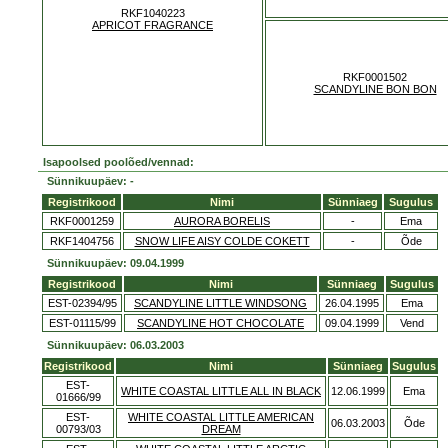
RKF1040223
APRICOT FRAGRANCE
RKF0001502
SCANDYLINE BON BON
Isapoolsed poolõed/vennad:
Sünnikuupäev: -
Registrikood
Nimi
Sünniaeg
Sugulus
RKF0001259
AURORA BORELIS
-
Ema
RKF1404756
SNOW LIFE AISY COLDE COKETT
-
Õde
Sünnikuupäev: 09.04.1999
Registrikood
Nimi
Sünniaeg
Sugulus
EST-02394/95
SCANDYLINE LITTLE WINDSONG
26.04.1995
Ema
EST-01115/99
SCANDYLINE HOT CHOCOLATE
09.04.1999
Vend
Sünnikuupäev: 06.03.2003
Registrikood
Nimi
Sünniaeg
Sugulus
EST-
WHITE COASTAL LITTLE ALL IN BLACK
12.06.1999
Ema
01666/99
EST-
WHITE COASTAL LITTLE AMERICAN
06.03.2003
Õde
00793/03
DREAM