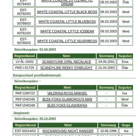
EST-
WHITE COASTAL LITTLE ARCTIC
06.03.2003
Õde
00794/03
DREAM
EST-
WHITE COASTAL LITTLE BLACK BOSS
06.03.2003
Vend
00792/03
EST-
WHITE COASTAL LITTLE BLUEBOSS
06.03.2003
Vend
00789/03
EST-
WHITE COASTAL LITTLE ICEBEAR
06.03.2003
Vend
00791/03
EST-
WHITE COASTAL LITTLE SILVERBOSS
06.03.2003
Vend
00790/03
Sünnikuupäev: 01.04.2003
Registrikood
Nimi
Sünniaeg
Sugulus
LV-ŠL-20/02
SCANDYLINE OPAL NECKLACE
24.06.2001
Ema
PKR.I-51729
SCANDYLINE REEKY STARLIGHT
01.04.2003
Õde
Emapoolsed poolõed/vennad:
Sünnikuupäev: -
Registrikood
Nimi
Sünniaeg
Sugulus
RKF1290722
VALERINA ROSS MARSEL
-
Isa
RKF1540166
BLEK FOKS GLAMOROU'S MAN
-
Vend
RKF1540168
BLEK FOKS GLASHEN'KA
-
Õde
Järglased:
Sünnikuupäev: 25.10.2003
Registrikood
Nimi
Sünniaeg
Sugu
EST-00314/02
ROCKAROUND NIGHT RANGER
10.06.1996
Isa