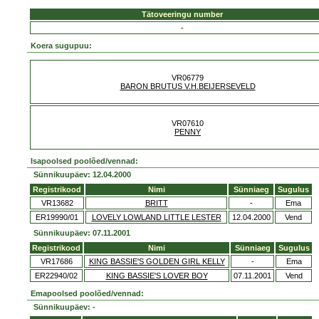
Tätoveeringu number
-
Koera sugupuu:
VR06779
BARON BRUTUS V.H.BEIJERSEVELD
VR07610
PENNY
Isapoolsed poolõed/vennad:
Sünnikuupäev: 12.04.2000
Registrikood
Nimi
Sünniaeg
Sugulus
VR13682
BRITT
-
Ema
ER19990/01
LOVELY LOWLAND LITTLE LESTER
12.04.2000
Vend
Sünnikuupäev: 07.11.2001
Registrikood
Nimi
Sünniaeg
Sugulus
VR17686
KING BASSIE'S GOLDEN GIRL KELLY
-
Ema
ER22940/02
KING BASSIE'S LOVER BOY
07.11.2001
Vend
Emapoolsed poolõed/vennad:
Sünnikuupäev: -