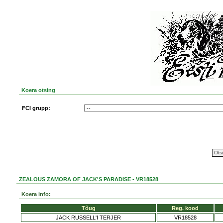
Koera otsing
FCI grupp:
ZEALOUS ZAMORA OF JACK'S PARADISE - VR18528
Koera info:
Tõug
Reg. kood
JACK RUSSELL'I TERJER
VR18528