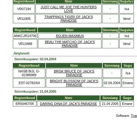
Registrikood
Nimi
Sünniaeg
Sugulus
JUST CALL ME JOE THE HUNTERS
VR07194
-
Isa
LOVE
TRAPPINGS TIGER OF JACK'S
VR11905
-
Vend
PARADISE
Registrikood
Nimi
Sünniaeg
Sugulus
ANKCJR14706
ROJEN MAXIMUS
-
Isa
BEAU THE MATCHO OF JACK'S
VR13488
-
Vend
PARADISE
Järglased:
Sünnikuupäev: 02.04.2004
Registrikood
Nimi
Sünniaeg
Sugu
NHSB BIJL G-
BRISK BRUCE OF JACK'S
-
Isa
02386989
PARADISE
BRIGHT BLOSSOM OF JACK'S
EST-02782/04
02.04.2004
Emane
PARADISE
Sünnikuupäev: 21.04.2005
Registrikood
Nimi
Sünniaeg
Sugu
ER50467/05
DARING DINA OF JACK'S PARADISE
21.04.2005
Emane
Software:
Tra