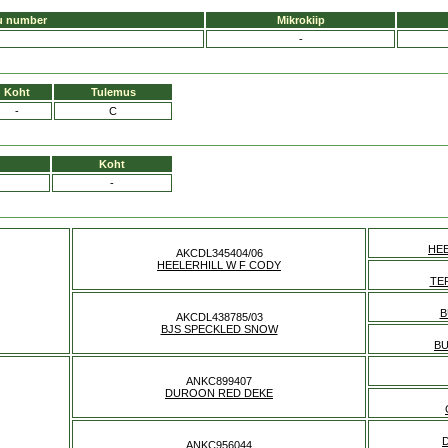
u number
Mikrokiip
-
Koht
Tulemus
-
C
Koht
-
HE
AKCDL345404/06
HEELERHILL W F CODY
TE
B
AKCDL438785/03
BJS SPECKLED SNOW
B
ANKC899407
DUROON RED DEKE
ANKC956044