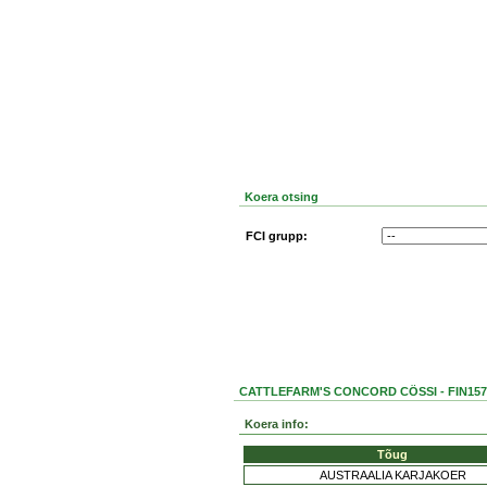
Koera otsing
FCI grupp:
CATTLEFARM'S CONCORD CÖSSI - FIN157
Koera info:
Tõug
AUSTRAALIA KARJAKOER