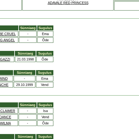
ADAVALE RED PRINCESS
Sünniaeg
Sugulus
BE CRUEL
-
Ema
G ANGEL
-
Õde
Sünniaeg
Sugulus
GAZZI
21.03.1998
Õde
Sünniaeg
Sugulus
WIND
-
Ema
NCHE
29.10.1999
Vend
Sünniaeg
Sugulus
OCLAIMER
-
Isa
EDANCE
-
Vend
 WILMA
-
Õde
Sünniaeg
Sugulus