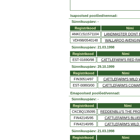
Isapoolsed poolõed/vennad:
Sünnikuupäev: -
Registrikood
Nimi
ANKC(S)1571104
LANDMASTER DONT 
VDH98/0540148
WALLAROO AVENGIN
Sünnikuupäev: 21.03.1998
Registrikood
Nimi
EST-01690/98
CATTLEFARM'S RED RA
Sünnikuupäev: 29.10.1999
Registrikood
Nimi
FIN30514/97
CATTLEFARM'S WILD 
EST-00893/00
CATTLEFARM'S COMA
Emapoolsed poolõed/vennad:
Sünnikuupäev: -
Registrikood
Nimi
CKCBQ135095
REDDENBLU'S THE PR
FIN42145/95
CATTLEFARM'S BLU
FIN42140/95
CATTLEFARM'S WILD
Sünnikuupäev: 21.03.1998
Registrikood
Nimi