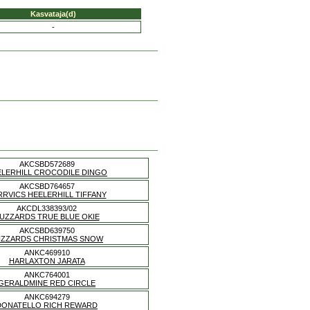
Kasvataja(d)
-
AKCSBD572689
ELERHILL CROCODILE DINGO
AKCSBD764657
RRVICS HEELERHILL TIFFANY
AKCDL338393/02
UZZARDS TRUE BLUE OKIE
AKCSBD639750
UZZARDS CHRISTMAS SNOW
ANKC469910
HARLAXTON JARATA
ANKC764001
GERALDMINE RED CIRCLE
ANKC694279
DONATELLO RICH REWARD