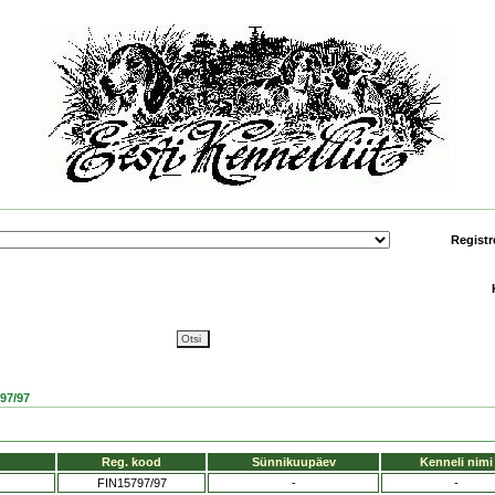
Registr
97/97
Reg. kood
Sünnikuupäev
Kenneli nimi
FIN15797/97
-
-