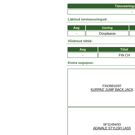
Tätoveering
-
Läbitud terviseuuringud:
Aeg
Uuring
-
Düsplaasia
Võidetud tiitlid:
Aeg
Tiitel
-
FIN CH
Koera sugupuu:
FIN39810/97
KURPAS' JUMP BACK JACK
SF31494/93
ADAVALE STYLISH LASS