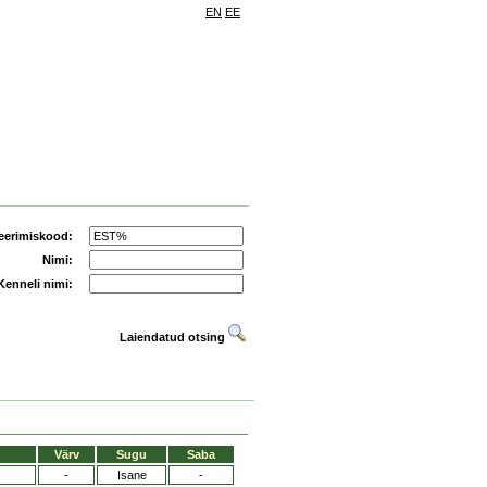
EN
EE
eerimiskood:
Nimi:
Kenneli nimi:
Laiendatud otsing
Värv
Sugu
Saba
-
Isane
-