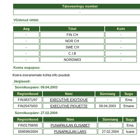
Tätoveeringu number
-
Võidetud tiitlid:
Aeg
Tiitel
Koht
-
FIN CH
-
-
NOR CH
-
-
SWE CH
-
-
C.I.B
-
-
NORDW03
-
Koera sugupuu:
Koera esivanemate kohta info puudub.
Järglased:
Sünnikuupäev: 09.04.2003
Registrikood
Nimi
Sünniaeg
Sugu
FIN38371/97
EXECUTIVE EXOTIQUE
-
Ema
FIN25470/03
EXECUTIVE PIQUETTE
09.04.2003
Emane
Sünnikuupäev: 27.02.2004
Registrikood
Nimi
Sünniaeg
Sugu
FIN31758/00
PUNAPAULAN ELISABET
-
Ema
S59599/2004
PUNAPAULAN LARS
27.02.2004
Isane