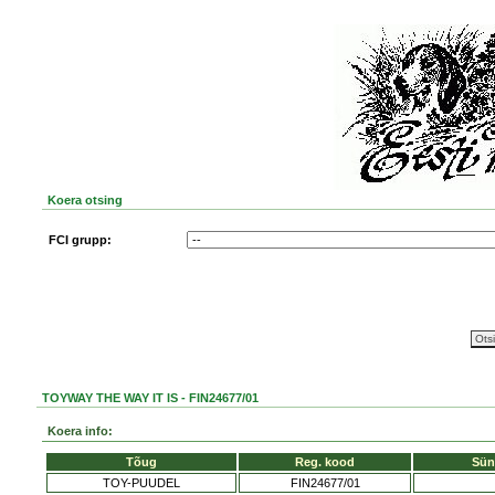
Koera otsing
FCI grupp:
TOYWAY THE WAY IT IS - FIN24677/01
Koera info:
Tõug
Reg. kood
Sün
TOY-PUUDEL
FIN24677/01