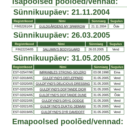
Isapoolsed poolõed/vennad:
Sünnikuupäev: 21.11.2004
Registrikood
Nimi
Sünniaeg
Sugulus
FIN52261/04
GULDGÅRDENS MY SPARROW
21.11.2004
Õde
Sünnikuupäev: 26.03.2005
Registrikood
Nimi
Sünniaeg
Sugulus
FIN22234/05
SALUMIN'S BODYGUARD
26.03.2005
Vend
Sünnikuupäev: 31.05.2005
Registrikood
Nimi
Sünniaeg
Sugulus
EST-02547/98
IMPAYABLES STRONG-SOLERO
03.08.1998
Ema
EST-02018/05
GULDFYND'S DEFLEPPARD
31.05.2005
Vend
EST-02020/05
GULDFYND'S DELICIOUS DRESSING
31.05.2005
Vend
EST-02023/05
GULDFYND'S DOFTANDE DIOR
31.05.2005
Vend
EST-02024/05
GULDFYND'S DOFTANDE DUNE
31.05.2005
Õde
EST-02022/05
GULDFYND'S DRYG DODGE
31.05.2005
Vend
EST-02021/05
GULDFYND'S DUKTIG DEMIAN
31.05.2005
Vend
EST-02019/05
GULDFYND'S DYR DAVIDOFF
31.05.2005
Vend
Emapoolsed poolõed/vennad: