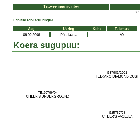
Tätoveeringu number
-
98
Läbitud terviseuuringud:
Aeg
Uuring
Koht
Tulemus
09.02.2006
Düsplaasia
-
A0
Koera sugupuu:
S37601/2001
TELKARO DIAMOND DUST
FIN29769/04
CHEER'S UNDERGROUND
S25767/98
CHEER'S FACELLA