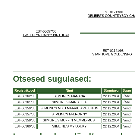
EST-01213/01
DELIBES'S COUNTRYBOY CH
EST-00057/03
TWEEDLYN HAPPY BIRTHDAY
EST-02141/98
STANHOPE GOLDENSPOT
Otsesed sugulased:
Registrikood
Nimi
Sünniaeg
Sugu
EST-00362/05
SIIMLINE'S MANANA
22.12.2004
Õde
EST-00361/05
SIIMLINE'S MARBELLA
22.12.2004
Õde
EST-00359/05
SIIMLINE'S MIKU MAARIUS VALENTIN
22.12.2004
Vend
EST-00357/05
SIIMLINE'S MR.RONNY
22.12.2004
Vend
EST-00358/05
SIIMLINE'S MUFFIN MEMME-MUSI
22.12.2004
Vend
EST-00360/05
SIIMLINE'S MY LOUKY
22.12.2004
Vend