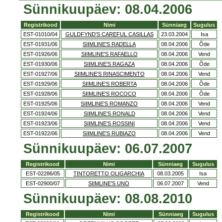
Sünnikuupäev: 08.04.2006
Registrikood
Nimi
Sünniaeg
Sugulus
EST-01010/04
GULDFYND'S CAREFUL CASILLAS
23.03.2004
Isa
EST-01931/06
SIIMLINE'S RADELLA
08.04.2006
Õde
EST-01926/06
SIIMLINE'S RAFAELLO
08.04.2006
Vend
EST-01930/06
SIIMLINE'S RAGAZA
08.04.2006
Õde
EST-01927/06
SIIMLINE'S RINASCIMENTO
08.04.2006
Vend
EST-01929/06
SIIMLINE'S ROBERTA
08.04.2006
Õde
EST-01928/06
SIIMLINE'S ROCOCO
08.04.2006
Õde
EST-01925/06
SIIMLINE'S ROMANZO
08.04.2006
Vend
EST-01924/06
SIIMLINE'S RONALD
08.04.2006
Vend
EST-01923/06
SIIMLINE'S ROSSINI
08.04.2006
Vend
EST-01922/06
SIIMLINE'S RUBIAZO
08.04.2006
Vend
Sünnikuupäev: 06.07.2007
Registrikood
Nimi
Sünniaeg
Sugulus
EST-02286/05
TINTORETTO OLIGARCHIA
08.03.2005
Isa
EST-02900/07
SIIMLINE'S UNO
06.07.2007
Vend
Sünnikuupäev: 08.08.2010
Registrikood
Nimi
Sünniaeg
Sugulus