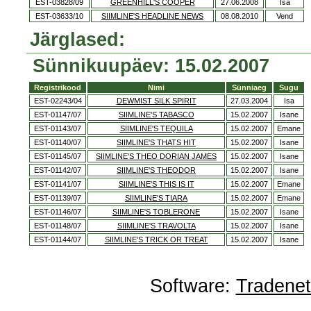
EST-03828/09
GREENHILL'S COOPER
27.06.2008
Isa
EST-03633/10
SIIMLINE'S HEADLINE NEWS
08.08.2010
Vend
Järglased:
Sünnikuupäev: 15.02.2007
Registrikood
Nimi
Sünniaeg
Sugu
EST-02243/04
DEWMIST SILK SPIRIT
27.03.2004
Isa
EST-01147/07
SIIMLINE'S TABASCO
15.02.2007
Isane
EST-01143/07
SIIMLINE'S TEQUILA
15.02.2007
Emane
EST-01140/07
SIIMLINE'S THATS HIT
15.02.2007
Isane
EST-01145/07
SIIMLINE'S THEO DORIAN JAMES
15.02.2007
Isane
EST-01142/07
SIIMLINE'S THEODOR
15.02.2007
Isane
EST-01141/07
SIIMLINE'S THIS IS IT
15.02.2007
Emane
EST-01139/07
SIIMLINE'S TIARA
15.02.2007
Emane
EST-01146/07
SIIMLINE'S TOBLERONE
15.02.2007
Isane
EST-01148/07
SIIMLINE'S TRAVOLTA
15.02.2007
Isane
EST-01144/07
SIIMLINE'S TRICK OR TREAT
15.02.2007
Isane
Software:
Tradene