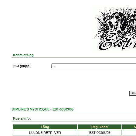
Koera otsing
FCI grupp:
SIIMLINE'S MYSTICQUE - EST-00363/05
Koera info:
Tõug
Reg. kood
S
KULDNE RETRIIVER
EST-00363/05