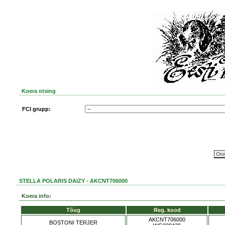
Koera otsing
FCI grupp:
STELLA POLARIS DAIZY - AKCNT706000
Koera info:
Tõug
Reg. kood
AKCNT706000
BOSTONI TERJER