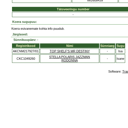
WG808439
Tätoveeringu number
-
Koera sugupuu:
Koera esivanemate kohta info puudub.
Järglased:
Sünnikuupäev: -
Registrikood
Nimi
Sünniaeg
Sugu
AKCNM217927/01
TOP SHELF'S MR DESTINY
-
Isa
STELLA POLARIS JAZZMAN
CKC1049260
-
Isane
RODONNA
Software:
Tra