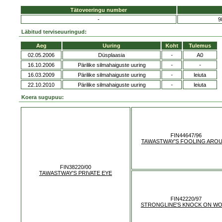
Tätoveeringu number
-
9
Läbitud terviseuuringud:
Aeg
Uuring
Koht
Tulemus
02.05.2006
Düsplaasia
-
A0
16.10.2006
Pärilike silmahaiguste uuring
-
-
16.03.2009
Pärilike silmahaiguste uuring
-
leiuta
22.10.2010
Pärilike silmahaiguste uuring
-
leiuta
Koera sugupuu:
FIN44647/96
TAWASTWAY'S FOOLING ARO
FIN38220/00
TAWASTWAY'S PRIVATE EYE
FIN42220/97
STRONGLINE'S KNOCK ON W