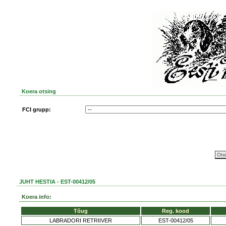
Koera otsing
FCI grupp:
JUHT HESTIA - EST-00412/05
Koera info:
Tõug
Reg. kood
LABRADORI RETRIIVER
EST-00412/05