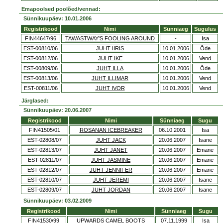
Emapoolsed poolõed/vennad:
Sünnikuupäev: 10.01.2006
Registrikood
Nimi
Sünniaeg
Sugulus
FIN44647/96
TAWASTWAY'S FOOLING AROUND
-
Isa
EST-00810/06
JUHT IIRIS
10.01.2006
Õde
EST-00812/06
JUHT IKE
10.01.2006
Vend
EST-00809/06
JUHT ILLA
10.01.2006
Õde
EST-00813/06
JUHT ILLIMAR
10.01.2006
Vend
EST-00811/06
JUHT IVOR
10.01.2006
Vend
Järglased:
Sünnikuupäev: 20.06.2007
Registrikood
Nimi
Sünniaeg
Sugu
FIN41505/01
ROSANAN ICEBREAKER
06.10.2001
Isa
EST-02808/07
JUHT JACK
20.06.2007
Isane
EST-02813/07
JUHT JANET
20.06.2007
Emane
EST-02811/07
JUHT JASMINE
20.06.2007
Emane
EST-02812/07
JUHT JENNIFER
20.06.2007
Emane
EST-02810/07
JUHT JEREMI
20.06.2007
Isane
EST-02809/07
JUHT JORDAN
20.06.2007
Isane
Sünnikuupäev: 03.02.2009
Registrikood
Nimi
Sünniaeg
Sugu
FIN41530/99
UPWARDS CAMEL BOOTS
07.11.1999
Isa