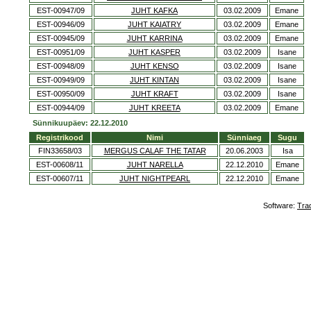
EST-00947/09
JUHT KAFKA
03.02.2009
Emane
EST-00946/09
JUHT KAIATRY
03.02.2009
Emane
EST-00945/09
JUHT KARRINA
03.02.2009
Emane
EST-00951/09
JUHT KASPER
03.02.2009
Isane
EST-00948/09
JUHT KENSO
03.02.2009
Isane
EST-00949/09
JUHT KINTAN
03.02.2009
Isane
EST-00950/09
JUHT KRAFT
03.02.2009
Isane
EST-00944/09
JUHT KREETA
03.02.2009
Emane
Sünnikuupäev: 22.12.2010
Registrikood
Nimi
Sünniaeg
Sugu
FIN33658/03
MERGUS CALAF THE TATAR
20.06.2003
Isa
EST-00608/11
JUHT NARELLA
22.12.2010
Emane
EST-00607/11
JUHT NIGHTPEARL
22.12.2010
Emane
Software:
Tra