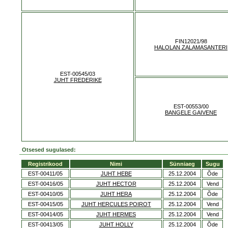
FIN12021/98
HALOLAN ZALAMASANTERI
EST-00545/03
JUHT FREDERIKE
EST-00553/00
BANGELE GAIVENE
Otsesed sugulased:
Registrikood
Nimi
Sünniaeg
Sugu
EST-00411/05
JUHT HEBE
25.12.2004
Õde
EST-00416/05
JUHT HECTOR
25.12.2004
Vend
EST-00410/05
JUHT HERA
25.12.2004
Õde
EST-00415/05
JUHT HERCULES POIROT
25.12.2004
Vend
EST-00414/05
JUHT HERMES
25.12.2004
Vend
EST-00413/05
JUHT HOLLY
25.12.2004
Õde