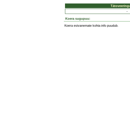
Tätoveering
-
Koera sugupuu:
Koera esivanemate kohta info puudub.