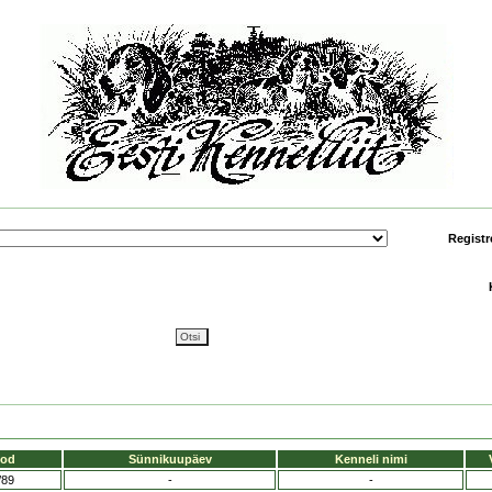
Registr
ood
Sünnikuupäev
Kenneli nimi
/89
-
-