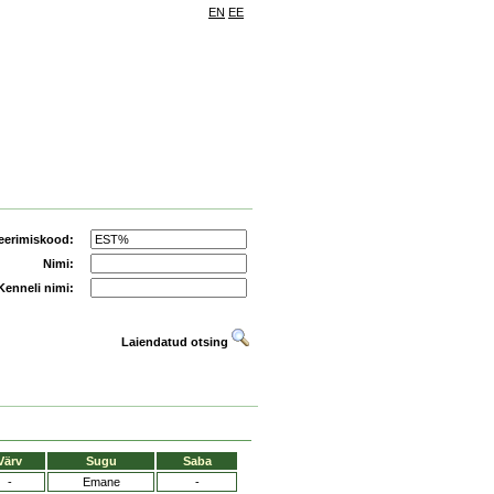
EN
EE
eerimiskood:
Nimi:
Kenneli nimi:
Laiendatud otsing
Värv
Sugu
Saba
-
Emane
-