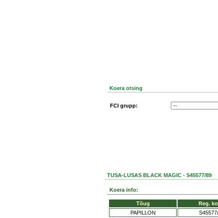
Koera otsing
FCI grupp:
TUSA-LUSAS BLACK MAGIC - S45577/89
Koera info:
Tõug
Reg. k
PAPILLON
S45577