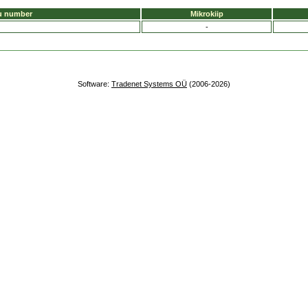
u number
Mikrokiip
-
Software:
Tradenet Systems OÜ
(2006-2026)