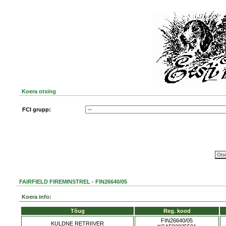
Koera otsing
FCI grupp:
FAIRFIELD FIREMINSTREL - FIN26640/05
Koera info:
Tõug
Reg. kood
FIN26640/05
KULDNE RETRIIVER