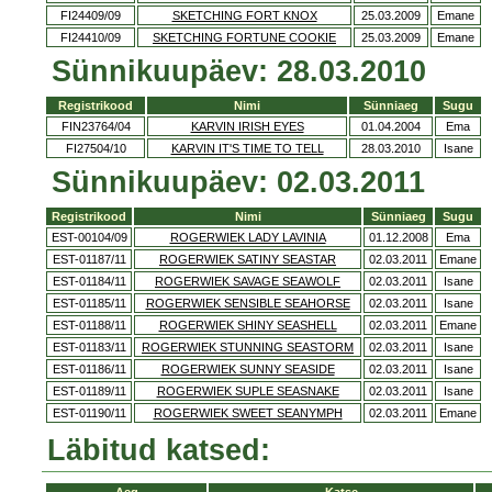
FI24409/09
SKETCHING FORT KNOX
25.03.2009
Emane
FI24410/09
SKETCHING FORTUNE COOKIE
25.03.2009
Emane
Sünnikuupäev: 28.03.2010
Registrikood
Nimi
Sünniaeg
Sugu
FIN23764/04
KARVIN IRISH EYES
01.04.2004
Ema
FI27504/10
KARVIN IT'S TIME TO TELL
28.03.2010
Isane
Sünnikuupäev: 02.03.2011
Registrikood
Nimi
Sünniaeg
Sugu
EST-00104/09
ROGERWIEK LADY LAVINIA
01.12.2008
Ema
EST-01187/11
ROGERWIEK SATINY SEASTAR
02.03.2011
Emane
EST-01184/11
ROGERWIEK SAVAGE SEAWOLF
02.03.2011
Isane
EST-01185/11
ROGERWIEK SENSIBLE SEAHORSE
02.03.2011
Isane
EST-01188/11
ROGERWIEK SHINY SEASHELL
02.03.2011
Emane
EST-01183/11
ROGERWIEK STUNNING SEASTORM
02.03.2011
Isane
EST-01186/11
ROGERWIEK SUNNY SEASIDE
02.03.2011
Isane
EST-01189/11
ROGERWIEK SUPLE SEASNAKE
02.03.2011
Isane
EST-01190/11
ROGERWIEK SWEET SEANYMPH
02.03.2011
Emane
Läbitud katsed: