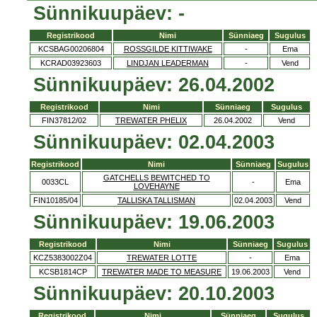
Sünnikuupäev: -
Registrikood
Nimi
Sünniaeg
Sugulus
KCSBAG00206804
ROSSGILDE KITTIWAKE
-
Ema
KCRAD03923603
LINDJAN LEADERMAN
-
Vend
Sünnikuupäev: 26.04.2002
Registrikood
Nimi
Sünniaeg
Sugulus
FIN37812/02
TREWATER PHELIX
26.04.2002
Vend
Sünnikuupäev: 02.04.2003
Registrikood
Nimi
Sünniaeg
Sugulus
GATCHELLS BEWITCHED TO
0033CL
-
Ema
LOVEHAYNE
FIN10185/04
TALLISKA TALLISMAN
02.04.2003
Vend
Sünnikuupäev: 19.06.2003
Registrikood
Nimi
Sünniaeg
Sugulus
KCZ5383002Z04
TREWATER LOTTE
-
Ema
KCSB1814CP
TREWATER MADE TO MEASURE
19.06.2003
Vend
Sünnikuupäev: 20.10.2003
Registrikood
Nimi
Sünniaeg
Sugulus