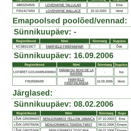
AB03254505
LOVEHAYNE TALLULAH
-
Ema
FIN14174/04
LOVEHAYNE WALLACE
20.10.2003
Vend
Emapoolsed poolõed/vennad:
Sünnikuupäev: -
Registrikood
Nimi
Sünniaeg
Sugulus
KCSB3133CT
FAIRFIELD FIREFANFAIR
-
Õde
Sünnikuupäev: 16.09.2006
Registrikood
Nimi
Sünniaeg
Sugulus
TARAM DU BOIS DE LA
LOF8RET.GOL044954/06963
-
Isa
RAYERE
FAIRFIELD
FIN25565/08
16.09.2006
Vend
FIREFINLANDIA
Järglased:
Sünnikuupäev: 08.02.2006
Registrikood
Nimi
Sünniaeg
Sugu
LŠVK GR0394/03
NENUORAMOS YELLOW JAMAICA
07.10.2003
Ema
LŠVK GR0755/06
NENUORAMOS TEKERA TWIST
08.02.2006
Emane
LŠVK GR0753/06
NENUORAMOS TOSCANA
08.02.2006
Emane