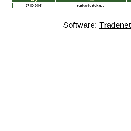
Aeg
Katse
17.09.2005
retriiverite tõukatse
Software:
Tradene