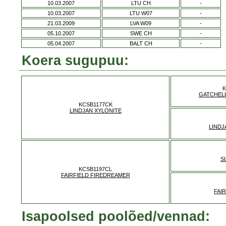
10.03.2007
LTU CH
-
10.03.2007
LTU W07
-
21.03.2009
LVA W09
-
05.10.2007
SWE CH
-
05.04.2007
BALT CH
-
Koera sugupuu:
K
GATCHEL
KCSB1177CK
LINDJAN XYLONITE
LINDJ
S
KCSB1197CL
FAIRFIELD FIREDREAMER
FAI
Isapoolsed poolõed/vennad: