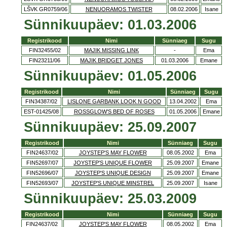
LŠVK GR0759/06
NENUORAMOS TWISTER
08.02.2006
Isane
Sünnikuupäev: 01.03.2006
Registrikood
Nimi
Sünniaeg
Sugu
FIN32455/02
MAJIK MISSING LINK
-
Ema
FIN23211/06
MAJIK BRIDGET JONES
01.03.2006
Emane
Sünnikuupäev: 01.05.2006
Registrikood
Nimi
Sünniaeg
Sugu
FIN34387/02
LISLONE GARBANK LOOK N GOOD
13.04.2002
Ema
EST-01425/08
ROSSGLOW'S BED OF ROSES
01.05.2006
Emane
Sünnikuupäev: 25.09.2007
Registrikood
Nimi
Sünniaeg
Sugu
FIN24637/02
JOYSTEP'S MAY FLOWER
08.05.2002
Ema
FIN52697/07
JOYSTEP'S UNIQUE FLOWER
25.09.2007
Emane
FIN52696/07
JOYSTEP'S UNIQUE DESIGN
25.09.2007
Emane
FIN52693/07
JOYSTEP'S UNIQUE MINSTREL
25.09.2007
Isane
Sünnikuupäev: 25.03.2009
Registrikood
Nimi
Sünniaeg
Sugu
FIN24637/02
JOYSTEP'S MAY FLOWER
08.05.2002
Ema