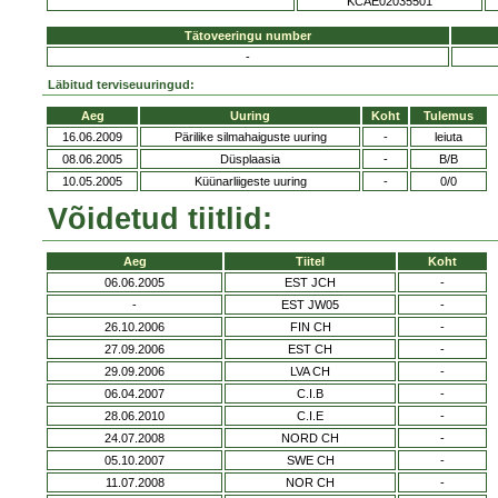
KCAE02035501
Tätoveeringu number
-
Läbitud terviseuuringud:
Aeg
Uuring
Koht
Tulemus
16.06.2009
Pärilike silmahaiguste uuring
-
leiuta
08.06.2005
Düsplaasia
-
B/B
10.05.2005
Küünarliigeste uuring
-
0/0
Võidetud tiitlid:
Aeg
Tiitel
Koht
06.06.2005
EST JCH
-
-
EST JW05
-
26.10.2006
FIN CH
-
27.09.2006
EST CH
-
29.09.2006
LVA CH
-
06.04.2007
C.I.B
-
28.06.2010
C.I.E
-
24.07.2008
NORD CH
-
05.10.2007
SWE CH
-
11.07.2008
NOR CH
-