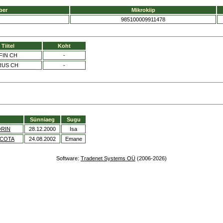
ber
Mikrokiip
985100009911478
Tiitel
Koht
FIN CH
-
RUS CH
-
Sünniaeg
Sugu
ORIN
28.12.2000
Isa
COTA
24.08.2002
Emane
Software:
Tradenet Systems OÜ
(2006-2026)