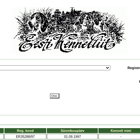
Registr
Reg. kood
Sünnikuupäev
Kenneli nimi
ER35288/97
01.09.1997
-