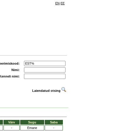
EN
EE
eerimiskood:
Nimi:
Kenneli nimi:
Laiendatud otsing
Värv
Sugu
Saba
-
Emane
-