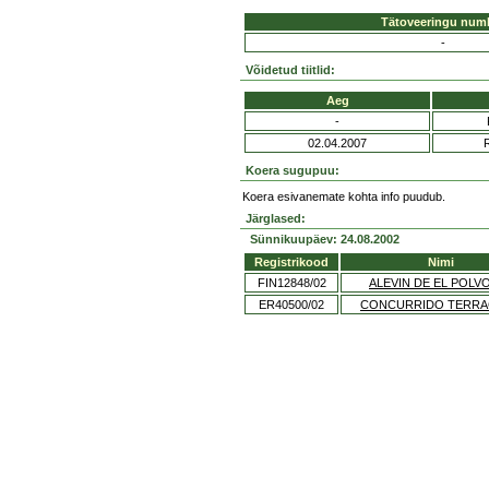
Tätoveeringu num
-
Võidetud tiitlid:
Aeg
-
02.04.2007
Koera sugupuu:
Koera esivanemate kohta info puudub.
Järglased:
Sünnikuupäev: 24.08.2002
Registrikood
Nimi
FIN12848/02
ALEVIN DE EL POLV
ER40500/02
CONCURRIDO TERRA