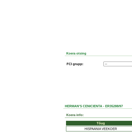
Koera otsing
FCI grupp:
HERMAN'S CENICIENTA - ER35288/97
Koera info:
Tõug
HISPAANIA VEEKOER