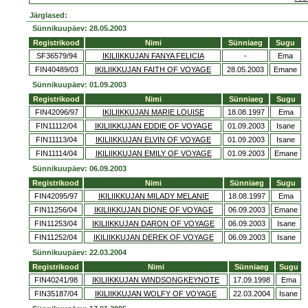
Järglased:
Sünnikuupäev: 28.05.2003
Registrikood
Nimi
Sünniaeg
Sugu
SF36579/94
IKILIIKKUJAN FANYA FELICIA
-
Ema
FIN40489/03
IKILIIKKUJAN FAITH OF VOYAGE
28.05.2003
Emane
Sünnikuupäev: 01.09.2003
Registrikood
Nimi
Sünniaeg
Sugu
FIN42096/97
IKILIIKKUJAN MARIE LOUISE
18.08.1997
Ema
FIN11112/04
IKILIIKKUJAN EDDIE OF VOYAGE
01.09.2003
Isane
FIN11113/04
IKILIIKKUJAN ELVIN OF VOYAGE
01.09.2003
Isane
FIN11114/04
IKILIIKKUJAN EMILY OF VOYAGE
01.09.2003
Emane
Sünnikuupäev: 06.09.2003
Registrikood
Nimi
Sünniaeg
Sugu
FIN42095/97
IKILIIKKUJAN MILADY MELANIE
18.08.1997
Ema
FIN11256/04
IKILIIKKUJAN DIONE OF VOYAGE
06.09.2003
Emane
FIN11253/04
IKILIIKKUJAN DARON OF VOYAGE
06.09.2003
Isane
FIN11252/04
IKILIIKKUJAN DEREK OF VOYAGE
06.09.2003
Isane
Sünnikuupäev: 22.03.2004
Registrikood
Nimi
Sünniaeg
Sugu
FIN40241/98
IKILIIKKUJAN WINDSONGKEYNOTE
17.09.1998
Ema
FIN35187/04
IKILIIKKUJAN WOLFY OF VOYAGE
22.03.2004
Isane