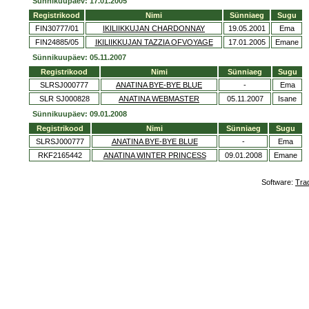
Sünnikuupäev: 17.01.2005
Registrikood
Nimi
Sünniaeg
Sugu
FIN30777/01
IKILIIKKUJAN CHARDONNAY
19.05.2001
Ema
FIN24885/05
IKILIIKKUJAN TAZZIA OFVOYAGE
17.01.2005
Emane
Sünnikuupäev: 05.11.2007
Registrikood
Nimi
Sünniaeg
Sugu
SLRSJ000777
ANATINA BYE-BYE BLUE
-
Ema
SLR SJ000828
ANATINA WEBMASTER
05.11.2007
Isane
Sünnikuupäev: 09.01.2008
Registrikood
Nimi
Sünniaeg
Sugu
SLRSJ000777
ANATINA BYE-BYE BLUE
-
Ema
RKF2165442
ANATINA WINTER PRINCESS
09.01.2008
Emane
Software:
Tra