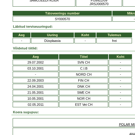
SAMOJEEDI KOER
FI39922/09
JRSJ000570
Tätoveeringu number
Mikr
SY000570
-
Läbitud terviseuuringud:
Aeg
Uuring
Koht
Tulemus
-
Düsplaasia
-
frei
Võidetud tiitlid:
Aeg
Tiitel
Koht
29.07.2002
SVN CH
-
03.10.2001
C.I.B
-
-
NORD CH
-
22.09.2003
FIN CH
-
24.04.2001
DNK CH
-
21.05.2001
SWE CH
-
10.05.2001
NOR CH
-
02.05.2011
EST Vet CH
-
Koera sugupuu:
POLAR MI
ANA