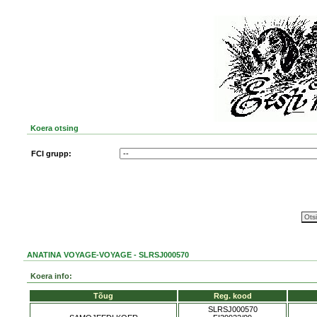
Koera otsing
FCI grupp:
ANATINA VOYAGE-VOYAGE - SLRSJ000570
Koera info:
Tõug
Reg. kood
SLRSJ000570