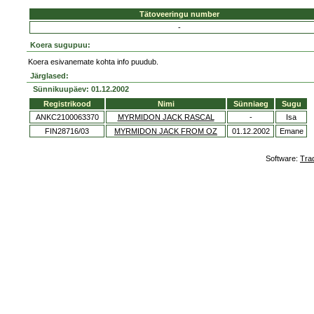
Tätoveeringu number
-
Koera sugupuu:
Koera esivanemate kohta info puudub.
Järglased:
Sünnikuupäev: 01.12.2002
Registrikood
Nimi
Sünniaeg
Sugu
ANKC2100063370
MYRMIDON JACK RASCAL
-
Isa
FIN28716/03
MYRMIDON JACK FROM OZ
01.12.2002
Emane
Software:
Tra