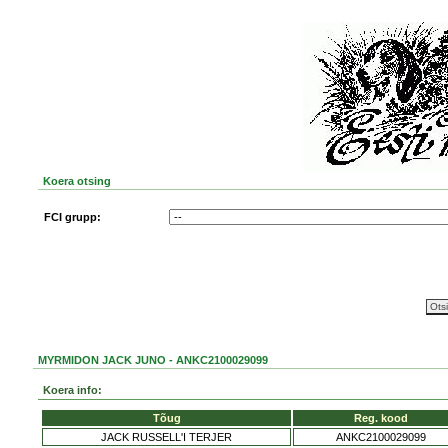
Koera otsing
FCI grupp:
MYRMIDON JACK JUNO - ANKC2100029099
Koera info:
Tõug
Reg. kood
JACK RUSSELL'I TERJER
ANKC2100029099