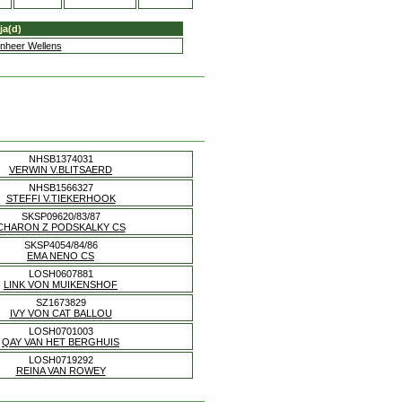
ja(d)
jnheer Wellens
NHSB1374031
VERWIN V.BLITSAERD
NHSB1566327
STEFFI V.TIEKERHOOK
SKSP09620/83/87
CHARON Z PODSKALKY CS
SKSP4054/84/86
EMA NENO CS
LOSH0607881
LINK VON MUIKENSHOF
SZ1673829
IVY VON CAT BALLOU
LOSH0701003
QAY VAN HET BERGHUIS
LOSH0719292
REINA VAN ROWEY