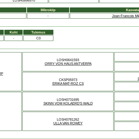
LOSH0898570
Mikrokiip
Kasvata
-
Jean-Francois Mi
Koht
Tulemus
-
C0
LOSH0641593
ORRY VON HAUS ANTVERPA
JP
CKSP05973
ERIKA MAT-ROZ CS
LOSH0731695
SKINN VOM KOLAERD'S WALD
LOSH0781262
ULLA VAN ROWEY