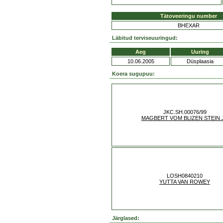
Tätoveeringu number
BHEXAR
Läbitud terviseuuringud:
Aeg
Uuring
10.06.2005
Düsplaasia
Koera sugupuu:
JKC.SH.00076/99
MAGBERT VOM BLIZEN STEIN 
LOSH0840210
YUTTA VAN ROWEY
Järglased: