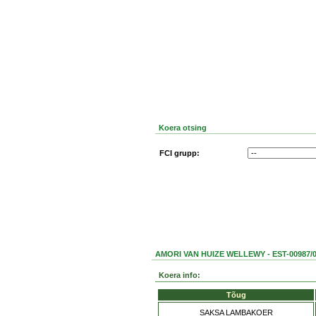
Koera otsing
FCI grupp:
AMORI VAN HUIZE WELLEWY - EST-00987/05
Koera info:
Tõug
SAKSA LAMBAKOER