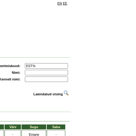
EN
EE
eerimiskood:
Nimi:
Kenneli nimi:
Laiendatud otsing
Värv
Sugu
Saba
-
Emane
-