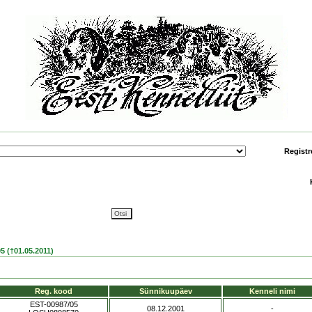
Registr
 (†01.05.2011)
Reg. kood
Sünnikuupäev
Kenneli nimi
EST-00987/05
08.12.2001
-