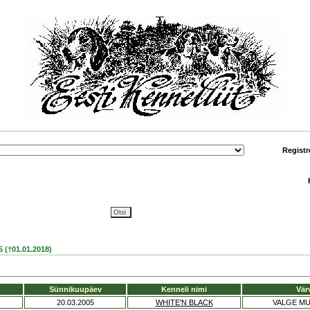
Registr
(†01.01.2018)
Sünnikuupäev
Kenneli nimi
Vär
20.03.2005
WHITE'N BLACK
VALGE M