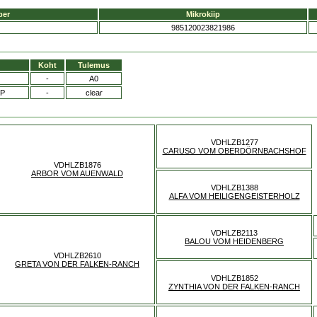
ber
Mikrokiip
985120023821986
Koht
Tulemus
-
A0
TP
-
clear
VDHLZB1277
CARUSO VOM OBERDÖRNBACHSHOF
VDHLZB1876
ARBOR VOM AUENWALD
VDHLZB1388
ALFA VOM HEILIGENGEISTERHOLZ
VDHLZB2113
BALOU VOM HEIDENBERG
VDHLZB2610
GRETA VON DER FALKEN-RANCH
VDHLZB1852
ZYNTHIA VON DER FALKEN-RANCH