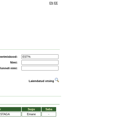
EN
EE
eerimiskood:
Nimi:
Kenneli nimi:
Laiendatud otsing
v
Sugu
Saba
USTAGA
Emane
-