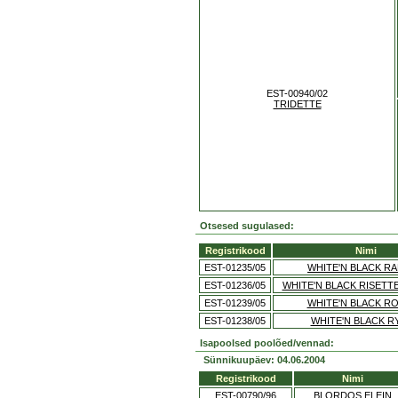
EST-00940/02
TRIDETTE
Otsesed sugulased:
Registrikood
Nimi
EST-01235/05
WHITE'N BLACK R
EST-01236/05
WHITE'N BLACK RISETT
EST-01239/05
WHITE'N BLACK R
EST-01238/05
WHITE'N BLACK R
Isapoolsed poolõed/vennad:
Sünnikuupäev: 04.06.2004
Registrikood
Nimi
EST-00790/96
BLORDOS ELEIN