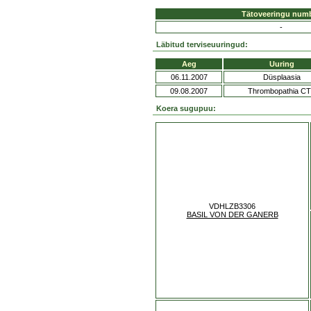
Tätoveeringu num
-
Läbitud terviseuuringud:
Aeg
Uuring
06.11.2007
Düsplaasia
09.08.2007
Thrombopathia C
Koera sugupuu:
VDHLZB3306
BASIL VON DER GANERB