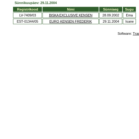
Sünnikuupäev: 29.11.2004
Registrikood
Nimi
Sünniaeg
Sugu
LV-7409/03
BISKA EXCLUSIVE KENSEN
28.09.2002
Ema
EST-01344/05
EURO KENSEN FREDERIK
29.11.2004
Isane
Software:
Tra