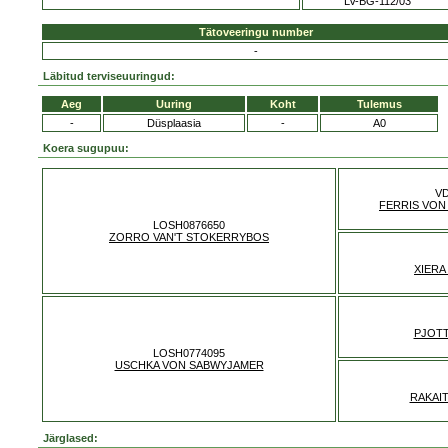
LV-BG-112/03
Tätoveeringu number
-
Läbitud terviseuuringud:
Aeg
Uuring
Koht
Tulemus
-
Düsplaasia
-
A0
Koera sugupuu:
VD
FERRIS VO
LOSH0876650
ZORRO VAN'T STOKERRYBOS
XIERA
PJOTT
LOSH0774095
USCHKA VON SABWYJAMER
RAKAI
Järglased: