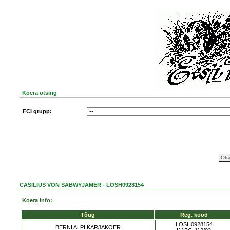
Koera otsing
FCI grupp:
CASILIUS VON SABWYJAMER - LOSH0928154
Koera info:
Tõug
Reg. kood
LOSH0928154
BERNI ALPI KARJAKOER