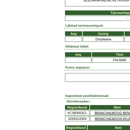
SILEDAKARVALINE RETRIIVER
Tätoveering
-
Läbitud terviseuuringud:
Aeg
Uuring
-
Düsplaasia
Võidetud tiitlid:
Aeg
Tiitel
-
FINJW00
Koera sugupuu:
Isapoolsed poolõed/vennad:
Sünnikuupäev: -
Registrikood
Nimi
KCSB3053CL
BRANCHALWOOD BENA
S26931/2004
BRANCHALWOOD AYL
Registrikood
Nimi