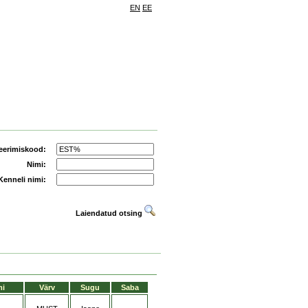
EN
EE
eerimiskood:
Nimi:
Kenneli nimi:
Laiendatud otsing
mi
Värv
Sugu
Saba