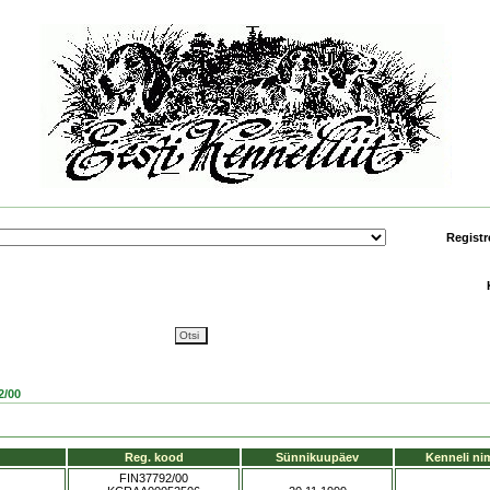
Registr
/00
Reg. kood
Sünnikuupäev
Kenneli ni
FIN37792/00