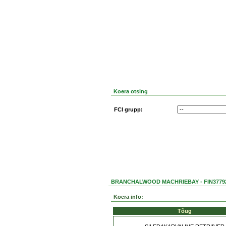
Koera otsing
FCI grupp:
BRANCHALWOOD MACHRIEBAY - FIN37792
Koera info:
Tõug