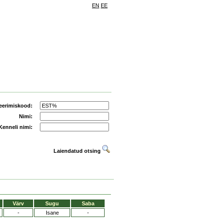
EN
EE
eerimiskood:
Nimi:
Kenneli nimi:
Laiendatud otsing
Värv
Sugu
Saba
-
Isane
-