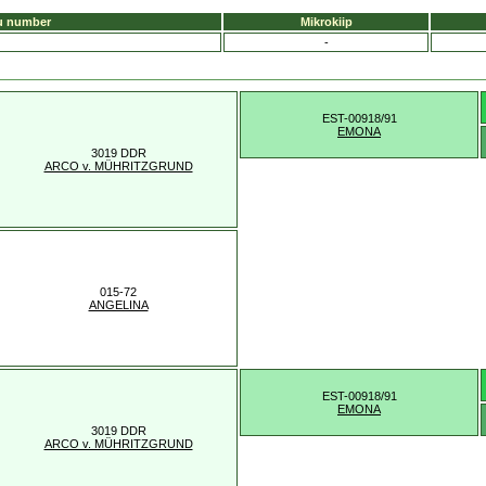
u number
Mikrokiip
-
EST-00918/91
EMONA
3019 DDR
ARCO v. MÜHRITZGRUND
015-72
ANGELINA
EST-00918/91
EMONA
3019 DDR
ARCO v. MÜHRITZGRUND