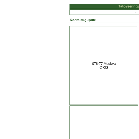
Tätoveering
-
Koera sugupuu:
076-77 Moskva
ORIS