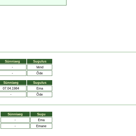
Sünniaeg
Sugulus
-
Vend
-
Õde
Sünniaeg
Sugulus
07.04.1984
Ema
-
Õde
Sünniaeg
Sugu
-
Ema
-
Emane