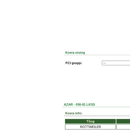
Koera otsing
FCI grupp:
AZAR - 036-81 LKSS
Koera info:
Tõug
ROTTWEILER