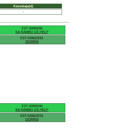
Kasvataja(d)
-
EST-00889/90
KA-RAMBO GE.HELP
EST-03962/E91
DORRIS
EST-00889/90
KA-RAMBO GE.HELP
EST-03962/E91
DORRIS