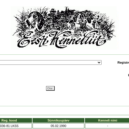
Registr
Reg. kood
Sünnikuupäev
Kenneli nimi
036-81 LKSS
05.02.1990
-