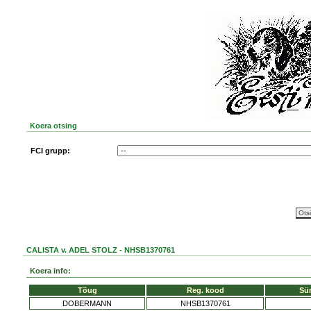
Koera otsing
FCI grupp:
CALISTA v. ADEL STOLZ - NHSB1370761
Koera info:
Tõug
Reg. kood
Sü
DOBERMANN
NHSB1370761