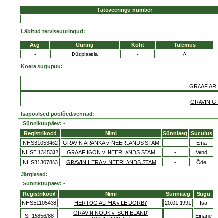
Tätoveeringu number
-
Läbitud terviseuuringud:
Aeg
Uuring
Koht
Tulemus
-
Düsplaasia
-
A
Koera sugupuu:
GRAAF ARI
GRAVIN GI
Isapoolsed poolõed/vennad:
Sünnikuupäev: -
Registrikood
Nimi
Sünniaeg
Sugulus
NHSB1053462
GRAVIN ARANKA v. NEERLANDS STAM
-
Ema
NHSB 1345332
GRAAF IGON v. NEERLANDS STAM
-
Vend
NHSB1307883
GRAVIN HERA v. NEERLANDS STAM
-
Õde
Järglased:
Sünnikuupäev: -
Registrikood
Nimi
Sünniaeg
Sugu
NHSB1105438
HERTOG ALPHA v.LE DORBY
20.01.1991
Isa
GRAVIN NOUK v. SCHIELAND'
SF15856/88
-
Emane