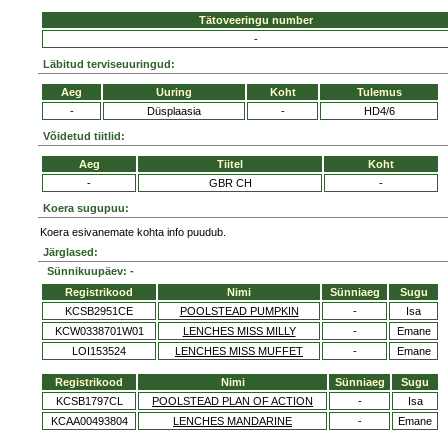
Tätoveeringu number
-
Läbitud terviseuuringud:
Aeg
Uuring
Koht
Tulemus
-
Düsplaasia
-
HD4/6
Võidetud tiitlid:
Aeg
Tiitel
Koht
-
GBR CH
-
Koera sugupuu:
Koera esivanemate kohta info puudub.
Järglased:
Sünnikuupäev: -
Registrikood
Nimi
Sünniaeg
Sugu
KCSB2951CE
POOLSTEAD PUMPKIN
-
Isa
KCW0338701W01
LENCHES MISS MILLY
-
Emane
LOI153524
LENCHES MISS MUFFET
-
Emane
Registrikood
Nimi
Sünniaeg
Sugu
KCSB1797CL
POOLSTEAD PLAN OF ACTION
-
Isa
KCAA00493804
LENCHES MANDARINE
-
Emane