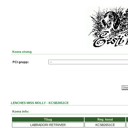
Koera otsing
FCI grupp:
LENCHES MISS MOLLY - KCSB2651CE
Koera info:
Tõug
Reg. kood
LABRADORI RETRIIVER
KCSB2651CE