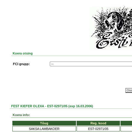
Koera otsing
FCI grupp:
FEST KIEFER OLEXA - EST-02971/05 (exp 16.03.2006)
Koera info:
Tõug
Reg. kood
SAKSA LAMBAKOER
EST-02971/05