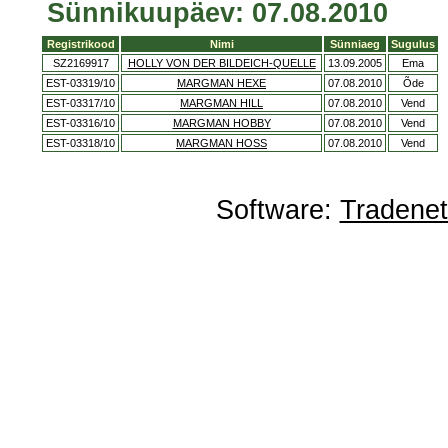
Sünnikuupäev: 07.08.2010
Registrikood
Nimi
Sünniaeg
Sugulus
SZ2169917
HOLLY VON DER BILDEICH-QUELLE
13.09.2005
Ema
EST-03319/10
MARGMAN HEXE
07.08.2010
Õde
EST-03317/10
MARGMAN HILL
07.08.2010
Vend
EST-03316/10
MARGMAN HOBBY
07.08.2010
Vend
EST-03318/10
MARGMAN HOSS
07.08.2010
Vend
Software:
Tradene