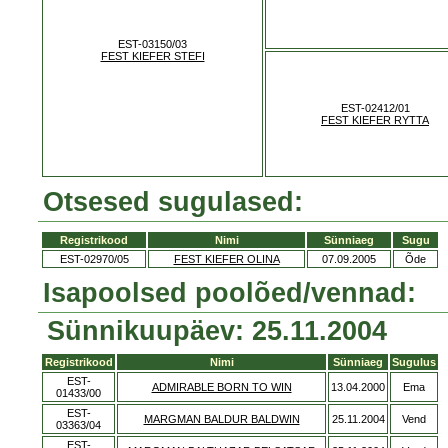
EST-03150/03
FEST KIEFER STEFI
EST-02412/01
FEST KIEFER RYTTA
Otsesed sugulased:
Registrikood
Nimi
Sünniaeg
Sugu
EST-02970/05
FEST KIEFER OLINA
07.09.2005
Õde
Isapoolsed poolõed/vennad:
Sünnikuupäev: 25.11.2004
Registrikood
Nimi
Sünniaeg
Sugulus
EST-
ADMIRABLE BORN TO WIN
13.04.2000
Ema
01433/00
EST-
MARGMAN BALDUR BALDWIN
25.11.2004
Vend
03363/04
EST-