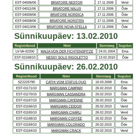
EST-04006/06
BRIATORE NESTOR
17.11.2006
Vend
EST-04011/06
BRIATORE NIILUS
17.11.2006
Õde
EST-04009/06
BRIATORE NORDICA
17.11.2006
Õde
EST-04008/06
BRIATORE NORSTEN
17.11.2006
Vend
EST-04013/06
BRIATORE NOVA-STELLA
17.11.2006
Õde
Sünnikuupäev: 13.02.2010
Registrikood
Nimi
Sünniaeg
Sugulus
LV-VA-02200
MAIJA VON DER FICHTENSPITZE
24.01.2004
Ema
EST-02168/10
NESSY SOLO RIGOLETTO
13.02.2010
Õde
Sünnikuupäev: 26.02.2010
Registrikood
Nimi
Sünniaeg
Sugulus
SZ2225795
CATHI VOM STATUS QUO
16.03.2008
Ema
EST-01171/10
MARGMAN CAMPARI
26.02.2010
Õde
EST-01170/10
MARGMAN CASSANDRA
26.02.2010
Õde
EST-01167/10
MARGMAN CAYENNE
26.02.2010
Õde
EST-01166/10
MARGMAN CEIDOR
26.02.2010
Vend
EST-01165/10
MARGMAN CHARLI
26.02.2010
Vend
EST-01168/10
MARGMAN COFFEE
26.02.2010
Õde
EST-01169/10
MARGMAN COLORADO
26.02.2010
Õde
EST-01164/10
MARGMAN CRACK
26.02.2010
Vend