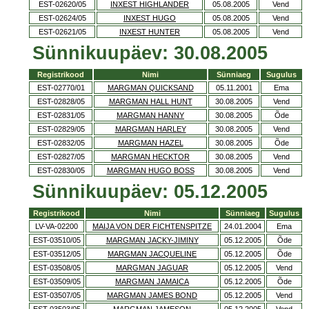
EST-02620/05
INXEST HIGHLANDER
05.08.2005
Vend
EST-02624/05
INXEST HUGO
05.08.2005
Vend
EST-02621/05
INXEST HUNTER
05.08.2005
Vend
Sünnikuupäev: 30.08.2005
Registrikood
Nimi
Sünniaeg
Sugulus
EST-02770/01
MARGMAN QUICKSAND
05.11.2001
Ema
EST-02828/05
MARGMAN HALL HUNT
30.08.2005
Vend
EST-02831/05
MARGMAN HANNY
30.08.2005
Õde
EST-02829/05
MARGMAN HARLEY
30.08.2005
Vend
EST-02832/05
MARGMAN HAZEL
30.08.2005
Õde
EST-02827/05
MARGMAN HECKTOR
30.08.2005
Vend
EST-02830/05
MARGMAN HUGO BOSS
30.08.2005
Vend
Sünnikuupäev: 05.12.2005
Registrikood
Nimi
Sünniaeg
Sugulus
LV-VA-02200
MAIJA VON DER FICHTENSPITZE
24.01.2004
Ema
EST-03510/05
MARGMAN JACKY-JIMINY
05.12.2005
Õde
EST-03512/05
MARGMAN JACQUELINE
05.12.2005
Õde
EST-03508/05
MARGMAN JAGUAR
05.12.2005
Vend
EST-03509/05
MARGMAN JAMAICA
05.12.2005
Õde
EST-03507/05
MARGMAN JAMES BOND
05.12.2005
Vend