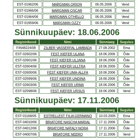
EST-01962/06
MARGMAN ORION
06.05.2006
Vend
EST-01966/06
MARGMAN OSCAR
06.05.2006
Vend
EST-01964/06
MARGMAN OTHELLO
06.05.2006
Vend
EST-01959/06
MARGMAN OZZY
06.05.2006
Vend
Sünnikuupäev: 18.06.2006
Registrikood
Nimi
Sünniaeg
Sugulus
FIN48224/08
ZILBER VASSERFAL LAMBADA
27.08.2002
Ema
EST-02602/06
FEST KIEFER ULANA
18.06.2006
Õde
EST-02601/06
FEST KIEFER ULJANA
18.06.2006
Õde
EST-02604/06
FEST KIEFER ULLTRA
18.06.2006
Õde
EST-02600/06
FEST KIEFER UMA-ALLFA
18.06.2006
Õde
EST-02599/06
FEST KIEFER UNDINA
18.06.2006
Õde
EST-02603/06
FEST KIEFER URMA
18.06.2006
Õde
EST-02598/06
FEST KIEFER URSUS
18.06.2006
Vend
Sünnikuupäev: 17.11.2006
Registrikood
Nimi
Sünniaeg
Sugulus
EST-01168/05
ESTRELLEST FILIA GERMANO
10.03.2005
Ema
EST-04010/06
BRIATORE NASCHA MARIAL
17.11.2006
Õde
EST-04012/06
BRIATORE NATALY-NORA
17.11.2006
Õde
EST-04007/06
BRIATORE NEERO
17.11.2006
Vend