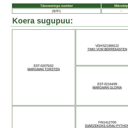
Tätoveeringu number
Mikrokiip
297F1
-
Koera sugupuu:
VDH/SZ1969122
TIMO VOM BERREKASTEN
EST-02075/02
MARGMAN TORSTEN
EST-02164/99
MARGMAN GLORIA
FIN14127/00
SVARZEKOKS GRAU PYTHO