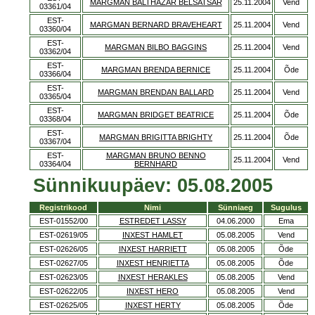
MARGMAN BALTHAZAR BELSATSAR
25.11.2004
Vend
03361/04
EST-
MARGMAN BERNARD BRAVEHEART
25.11.2004
Vend
03360/04
EST-
MARGMAN BILBO BAGGINS
25.11.2004
Vend
03362/04
EST-
MARGMAN BRENDA BERNICE
25.11.2004
Õde
03366/04
EST-
MARGMAN BRENDAN BALLARD
25.11.2004
Vend
03365/04
EST-
MARGMAN BRIDGET BEATRICE
25.11.2004
Õde
03368/04
EST-
MARGMAN BRIGITTA BRIGHTY
25.11.2004
Õde
03367/04
EST-
MARGMAN BRUNO BENNO
25.11.2004
Vend
03364/04
BERNHARD
Sünnikuupäev: 05.08.2005
Registrikood
Nimi
Sünniaeg
Sugulus
EST-01552/00
ESTREDET LASSY
04.06.2000
Ema
EST-02619/05
INXEST HAMLET
05.08.2005
Vend
EST-02626/05
INXEST HARRIETT
05.08.2005
Õde
EST-02627/05
INXEST HENRIETTA
05.08.2005
Õde
EST-02623/05
INXEST HERAKLES
05.08.2005
Vend
EST-02622/05
INXEST HERO
05.08.2005
Vend
EST-02625/05
INXEST HERTY
05.08.2005
Õde