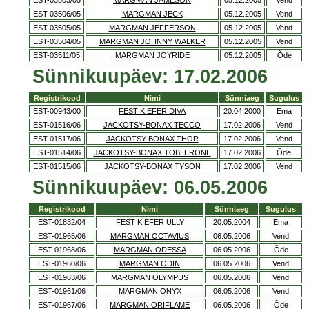
EST-03503/05
MARGMAN JAMESON
05.12.2005
Vend
EST-03506/05
MARGMAN JECK
05.12.2005
Vend
EST-03505/05
MARGMAN JEFFERSON
05.12.2005
Vend
EST-03504/05
MARGMAN JOHNNY WALKER
05.12.2005
Vend
EST-03511/05
MARGMAN JOYRIDE
05.12.2005
Õde
Sünnikuupäev: 17.02.2006
Registrikood
Nimi
Sünniaeg
Sugulus
EST-00943/00
FEST KIEFER DIVA
20.04.2000
Ema
EST-01516/06
JACKOTSY-BONAX TECCO
17.02.2006
Vend
EST-01517/06
JACKOTSY-BONAX THOR
17.02.2006
Vend
EST-01514/06
JACKOTSY-BONAX TOBLERONE
17.02.2006
Õde
EST-01515/06
JACKOTSY-BONAX TYSON
17.02.2006
Vend
Sünnikuupäev: 06.05.2006
Registrikood
Nimi
Sünniaeg
Sugulus
EST-01832/04
FEST KIEFER ULLY
20.05.2004
Ema
EST-01965/06
MARGMAN OCTAVIUS
06.05.2006
Vend
EST-01968/06
MARGMAN ODESSA
06.05.2006
Õde
EST-01960/06
MARGMAN ODIN
06.05.2006
Vend
EST-01963/06
MARGMAN OLYMPUS
06.05.2006
Vend
EST-01961/06
MARGMAN ONYX
06.05.2006
Vend
EST-01967/06
MARGMAN ORIFLAME
06.05.2006
Õde