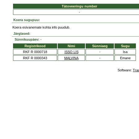
Tätoveeringu number
-
Koera sugupuu:
Koera esivanemate kohta info puudub.
Järglased:
Sünnikuupäev: -
Registrikood
Nimi
Sünniaeg
Sugu
RKF R 0000718
ISSO LIS
-
Isa
RKF R 0000343
MALVINA
-
Emane
Software:
Tra