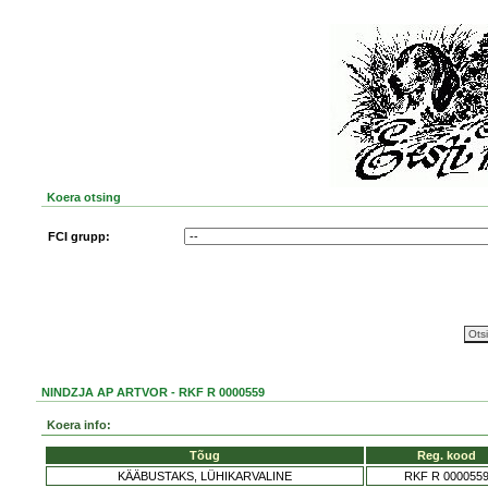
Koera otsing
FCI grupp:
NINDZJA AP ARTVOR - RKF R 0000559
Koera info:
Tõug
Reg. kood
KÄÄBUSTAKS, LÜHIKARVALINE
RKF R 000055