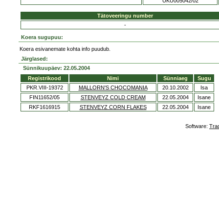
UKU005042/02
Tätoveeringu number
-
Koera sugupuu:
Koera esivanemate kohta info puudub.
Järglased:
Sünnikuupäev: 22.05.2004
Registrikood
Nimi
Sünniaeg
Sugu
PKR.VIII-19372
MALLORN'S CHOCOMANIA
20.10.2002
Isa
FIN11652/05
STENVEYZ COLD CREAM
22.05.2004
Isane
RKF1616915
STENVEYZ CORN FLAKES
22.05.2004
Isane
Software:
Tra