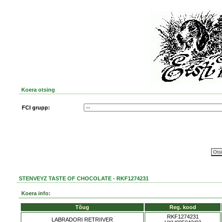
Koera otsing
FCI grupp:
STENVEYZ TASTE OF CHOCOLATE - RKF1274231
Koera info:
Tõug
Reg. kood
RKF1274231
LABRADORI RETRIIVER