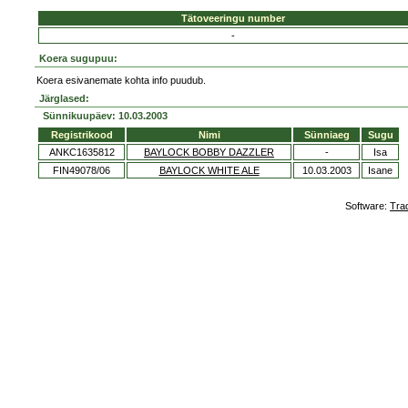
Tätoveeringu number
-
Koera sugupuu:
Koera esivanemate kohta info puudub.
Järglased:
Sünnikuupäev: 10.03.2003
Registrikood
Nimi
Sünniaeg
Sugu
ANKC1635812
BAYLOCK BOBBY DAZZLER
-
Isa
FIN49078/06
BAYLOCK WHITE ALE
10.03.2003
Isane
Software:
Tra