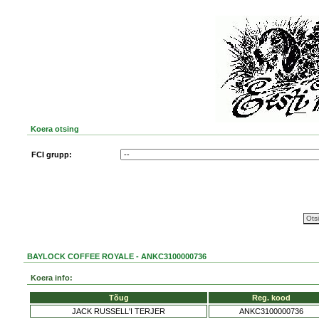
Koera otsing
FCI grupp:
BAYLOCK COFFEE ROYALE - ANKC3100000736
Koera info:
Tõug
Reg. kood
JACK RUSSELL'I TERJER
ANKC3100000736