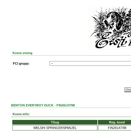
Koera otsing
FCI grupp:
BENTON EVERYBOY DUCK - FIN26147/98
Koera info:
Tõug
Reg. kood
WELSHI SPRINGERSPANJEL
FIN26147/98