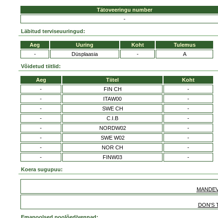
Tätoveeringu number
-
Läbitud terviseuuringud:
Aeg
Uuring
Koht
Tulemus
-
Düsplaasia
-
A
Võidetud tiitlid:
Aeg
Tiitel
Koht
-
FIN CH
-
-
ITAW00
-
-
SWE CH
-
-
C.I.B
-
-
NORDW02
-
-
SWE W02
-
-
NOR CH
-
-
FINW03
-
Koera sugupuu:
MANDEV
DON'S 
Emapoolsed poolõed/vennad: