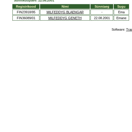
Sünnikuupäev: 22.08.2001
Registrikood
Nimi
Sünniaeg
Sugu
FIN23918/95
MILFEDDYG BLAENGAR
-
Ema
FIN36089/01
MILFEDDYG GENETH
22.08.2001
Emane
Software:
Tra