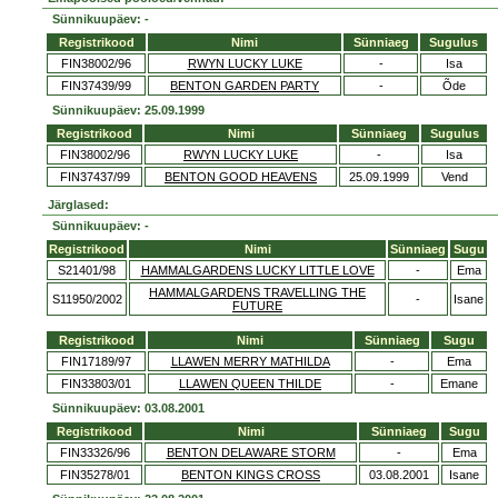
Sünnikuupäev: -
Registrikood
Nimi
Sünniaeg
Sugulus
FIN38002/96
RWYN LUCKY LUKE
-
Isa
FIN37439/99
BENTON GARDEN PARTY
-
Õde
Sünnikuupäev: 25.09.1999
Registrikood
Nimi
Sünniaeg
Sugulus
FIN38002/96
RWYN LUCKY LUKE
-
Isa
FIN37437/99
BENTON GOOD HEAVENS
25.09.1999
Vend
Järglased:
Sünnikuupäev: -
Registrikood
Nimi
Sünniaeg
Sugu
S21401/98
HAMMALGARDENS LUCKY LITTLE LOVE
-
Ema
HAMMALGARDENS TRAVELLING THE
S11950/2002
-
Isane
FUTURE
Registrikood
Nimi
Sünniaeg
Sugu
FIN17189/97
LLAWEN MERRY MATHILDA
-
Ema
FIN33803/01
LLAWEN QUEEN THILDE
-
Emane
Sünnikuupäev: 03.08.2001
Registrikood
Nimi
Sünniaeg
Sugu
FIN33326/96
BENTON DELAWARE STORM
-
Ema
FIN35278/01
BENTON KINGS CROSS
03.08.2001
Isane