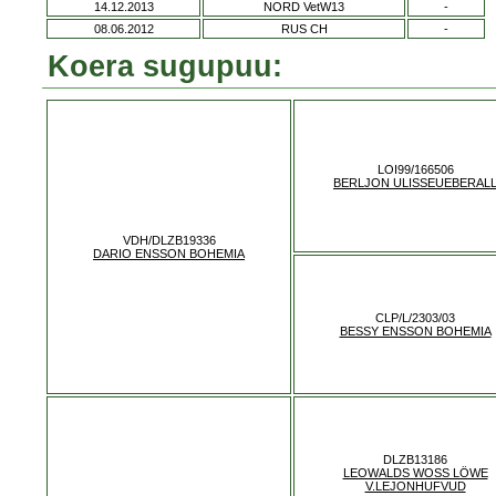
14.12.2013
NORD VetW13
-
08.06.2012
RUS CH
-
Koera sugupuu:
LOI99/166506
BERLJON ULISSEUEBERAL
VDH/DLZB19336
DARIO ENSSON BOHEMIA
CLP/L/2303/03
BESSY ENSSON BOHEMIA
DLZB13186
LEOWALDS WOSS LÖWE
V.LEJONHUFVUD