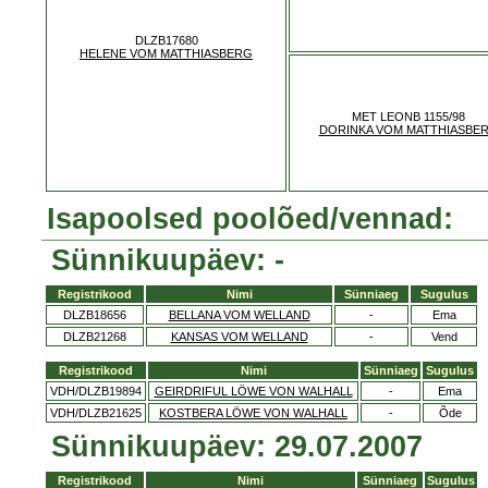
DLZB17680
HELENE VOM MATTHIASBERG
MET LEONB 1155/98
DORINKA VOM MATTHIASBE
Isapoolsed poolõed/vennad:
Sünnikuupäev: -
Registrikood
Nimi
Sünniaeg
Sugulus
DLZB18656
BELLANA VOM WELLAND
-
Ema
DLZB21268
KANSAS VOM WELLAND
-
Vend
Registrikood
Nimi
Sünniaeg
Sugulus
VDH/DLZB19894
GEIRDRIFUL LÖWE VON WALHALL
-
Ema
VDH/DLZB21625
KOSTBERA LÖWE VON WALHALL
-
Õde
Sünnikuupäev: 29.07.2007
Registrikood
Nimi
Sünniaeg
Sugulus