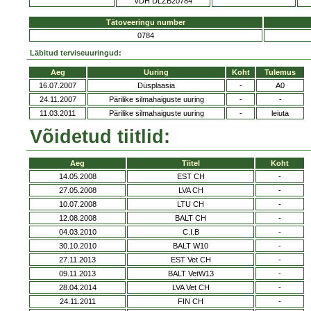
VDH DLZB20784
Tätoveeringu number
0784
Läbitud terviseuuringud:
Aeg
Uuring
Koht
Tulemus
16.07.2007
Düsplaasia
-
A0
24.11.2007
Pärilike silmahaiguste uuring
-
-
11.03.2011
Pärilike silmahaiguste uuring
-
leiuta
Võidetud tiitlid:
Aeg
Tiitel
Koht
14.05.2008
EST CH
-
27.05.2008
LVA CH
-
10.07.2008
LTU CH
-
12.08.2008
BALT CH
-
04.03.2010
C.I.B
-
30.10.2010
BALT W10
-
27.11.2013
EST Vet CH
-
09.11.2013
BALT VetW13
-
28.04.2014
LVA Vet CH
-
24.11.2011
FIN CH
-