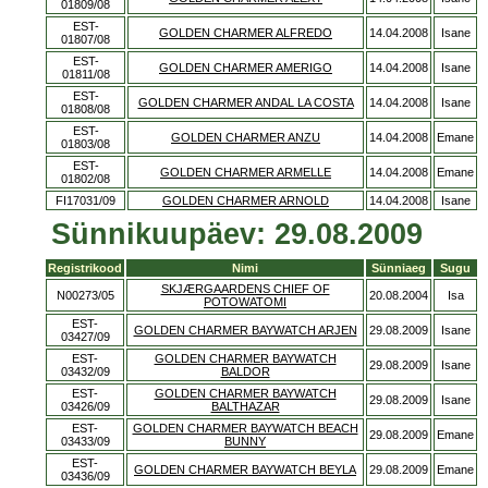
01809/08
EST-
GOLDEN CHARMER ALFREDO
14.04.2008
Isane
01807/08
EST-
GOLDEN CHARMER AMERIGO
14.04.2008
Isane
01811/08
EST-
GOLDEN CHARMER ANDAL LA COSTA
14.04.2008
Isane
01808/08
EST-
GOLDEN CHARMER ANZU
14.04.2008
Emane
01803/08
EST-
GOLDEN CHARMER ARMELLE
14.04.2008
Emane
01802/08
FI17031/09
GOLDEN CHARMER ARNOLD
14.04.2008
Isane
Sünnikuupäev: 29.08.2009
Registrikood
Nimi
Sünniaeg
Sugu
SKJÆRGAARDENS CHIEF OF
N00273/05
20.08.2004
Isa
POTOWATOMI
EST-
GOLDEN CHARMER BAYWATCH ARJEN
29.08.2009
Isane
03427/09
EST-
GOLDEN CHARMER BAYWATCH
29.08.2009
Isane
03432/09
BALDOR
EST-
GOLDEN CHARMER BAYWATCH
29.08.2009
Isane
03426/09
BALTHAZAR
EST-
GOLDEN CHARMER BAYWATCH BEACH
29.08.2009
Emane
03433/09
BUNNY
EST-
GOLDEN CHARMER BAYWATCH BEYLA
29.08.2009
Emane
03436/09