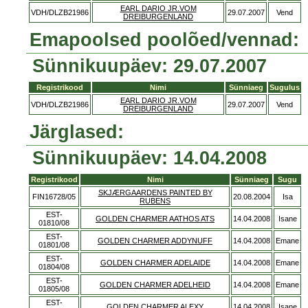
EARL DARIO JR.VOM
VDH/DLZB21986
29.07.2007
Vend
DREIBURGENLAND
Emapoolsed poolõed/vennad:
Sünnikuupäev: 29.07.2007
Registrikood
Nimi
Sünniaeg
Sugulus
EARL DARIO JR.VOM
VDH/DLZB21986
29.07.2007
Vend
DREIBURGENLAND
Järglased:
Sünnikuupäev: 14.04.2008
Registrikood
Nimi
Sünniaeg
Sugu
SKJÆRGAARDENS PAINTED BY
FIN16728/05
20.08.2004
Isa
RUBENS
EST-
GOLDEN CHARMER AATHOS ATS
14.04.2008
Isane
01810/08
EST-
GOLDEN CHARMER ADDYNUFF
14.04.2008
Emane
01801/08
EST-
GOLDEN CHARMER ADELAIDE
14.04.2008
Emane
01804/08
EST-
GOLDEN CHARMER ADELHEID
14.04.2008
Emane
01805/08
EST-
GOLDEN CHARMER ALEXY
14.04.2008
Isane