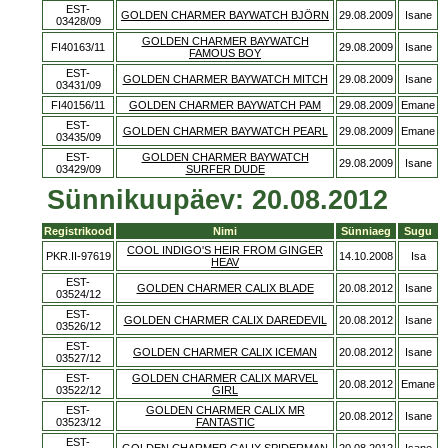
EST-
GOLDEN CHARMER BAYWATCH BJÖRN
29.08.2009
Isane
03428/09
GOLDEN CHARMER BAYWATCH
FI40163/11
29.08.2009
Isane
FAMOUS BOY
EST-
GOLDEN CHARMER BAYWATCH MITCH
29.08.2009
Isane
03431/09
FI40156/11
GOLDEN CHARMER BAYWATCH PAM
29.08.2009
Emane
EST-
GOLDEN CHARMER BAYWATCH PEARL
29.08.2009
Emane
03435/09
EST-
GOLDEN CHARMER BAYWATCH
29.08.2009
Isane
03429/09
SURFER DUDE
Sünnikuupäev: 20.08.2012
Registrikood
Nimi
Sünniaeg
Sugu
COOL INDIGO'S HEIR FROM GINGER
PKR.II-97619
14.10.2008
Isa
HEAV
EST-
GOLDEN CHARMER CALIX BLADE
20.08.2012
Isane
03524/12
EST-
GOLDEN CHARMER CALIX DAREDEVIL
20.08.2012
Isane
03526/12
EST-
GOLDEN CHARMER CALIX ICEMAN
20.08.2012
Isane
03527/12
EST-
GOLDEN CHARMER CALIX MARVEL
20.08.2012
Emane
03522/12
GIRL
EST-
GOLDEN CHARMER CALIX MR
20.08.2012
Isane
03523/12
FANTASTIC
EST-