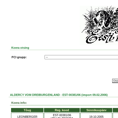
Koera otsing
FCI grupp:
ALDERCY VOM DREIBURGENLAND - EST-00381/06 (import 09.02.2006)
Koera info:
Tõug
Reg. kood
Sünnikuupäev
EST-00381/06
LEONBERGER
19.10.2005