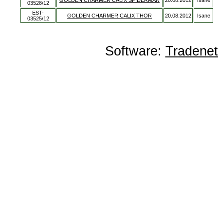
GOLDEN CHARMER CALIX SPIDERMAN
20.08.2012
Isane
03528/12
EST-
GOLDEN CHARMER CALIX THOR
20.08.2012
Isane
03525/12
Software:
Tradene